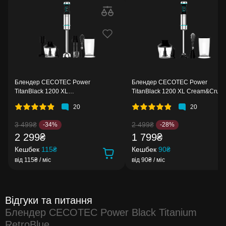
Блендер CECOTEC Power
Блендер CECOTEC Power
TitanBlack 1200 XL
TitanBlack 1200 XL Cream&Crush
PerfectCream&Crush
20
20
3 499₴
2 499₴
-34%
-28%
2 299₴
1 799₴
Кешбек
115₴
Кешбек
90₴
від 115₴ / міс
від 90₴ / міс
Відгуки та питання
Блендер CECOTEC Power Black Titanium
RetroBlue