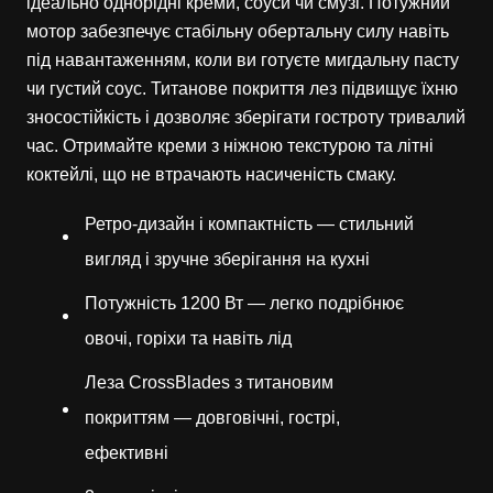
ідеально однорідні креми, соуси чи смузі. Потужний
мотор забезпечує стабільну обертальну силу навіть
під навантаженням, коли ви готуєте мигдальну пасту
чи густий соус. Титанове покриття лез підвищує їхню
зносостійкість і дозволяє зберігати гостроту тривалий
час. Отримайте креми з ніжною текстурою та літні
коктейлі, що не втрачають насиченість смаку.
Ретро-дизайн і компактність — стильний
вигляд і зручне зберігання на кухні
Потужність 1200 Вт — легко подрібнює
овочі, горіхи та навіть лід
Леза CrossBlades з титановим
покриттям — довговічні, гострі,
ефективні