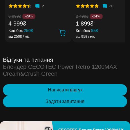
2
30
6 999₴
2 499₴
-29%
-24%
4 999₴
1 899₴
Кешбек
250₴
Кешбек
95₴
від 250₴ / міс
від 95₴ / міс
Відгуки та питання
Блендер CECOTEC Power Retro 1200MAX
Cream&Crush Green
Написати відгук
Задати запитання