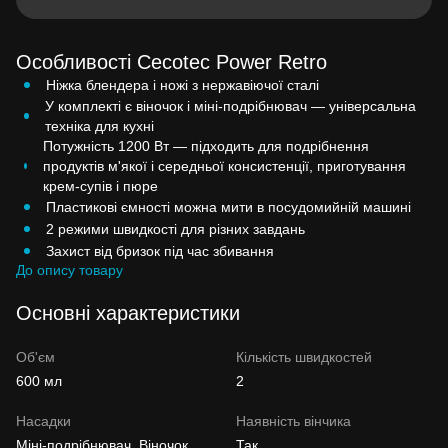
Особливості Cecotec Power Retro
Ніжка блендера і ножі з нержавіючої сталі
У комплекті є віночок і міні-подрібнювач — універсальна
техніка для кухні
Потужність 1200 Вт — підходить для подрібнення
продуктів м'якої і середньої консистенції, приготування
крем-супів і пюре
Пластикові ємності можна мити в посудомийній машині
2 режими швидкості для різних завдань
Захист від бризок під час збивання
До опису товару
Основні характеристики
Об'єм
Кількість швидкостей
600 мл
2
Насадки
Наявність вінчика
Міні-подрібнювач, Віночок
Так