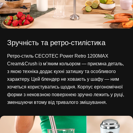
Зручність та ретро-стилістика
Ретро-стиль CECOTEC Power Retro 1200MAX
Cream&Crush із м’яким кольором — приємна деталь,
з якою техніка додає кухні затишку та особливого
характеру. Цей блендер не ховають у шафу — ним
хочеться користуватись щодня. Корпус ергономічної
форми з нековзною поверхнею зручно лежить у руці,
зменшуючи втому від тривалого змішування.