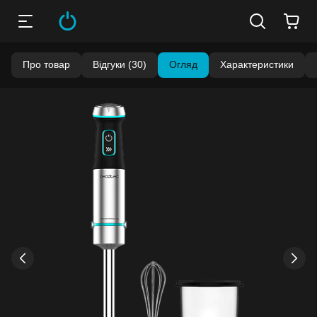
Про товар
Відгуки (30)
Огляд
Характеристики
Бонуси стають активними через 14 днів після покупки.
Баланс можна перевірити у особистому кабінеті в розділі
«Мої бонуси».
Накопиченими бонусами можна сплатити до 99% вартості
наступної покупки:
детальніше
›
‹