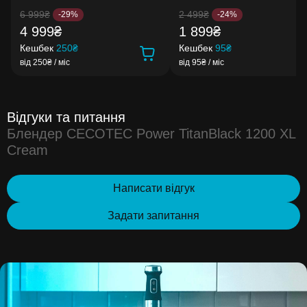
6 999₴
2 499₴
-29%
-24%
4 999₴
1 899₴
Кешбек
250₴
Кешбек
95₴
від 250₴ / міс
від 95₴ / міс
Відгуки та питання
Блендер CECOTEC Power TitanBlack 1200 XL
Cream
Написати відгук
Задати запитання