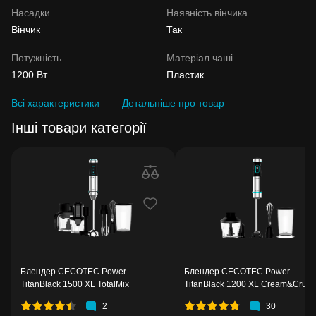
Насадки
Наявність вінчика
Вінчик
Так
Потужність
Матеріал чаші
1200 Вт
Пластик
Всі характеристики
Детальніше про товар
Інші товари категорії
Блендер CECOTEC Power
Блендер CECOTEC Power
TitanBlack 1500 XL TotalMix
TitanBlack 1200 XL Cream&Crush
2
30