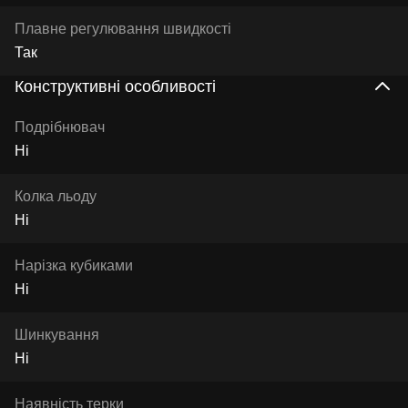
Плавне регулювання швидкості
Так
Конструктивні особливості
Подрібнювач
Ні
Колка льоду
Ні
Нарізка кубиками
Ні
Шинкування
Ні
Наявність терки