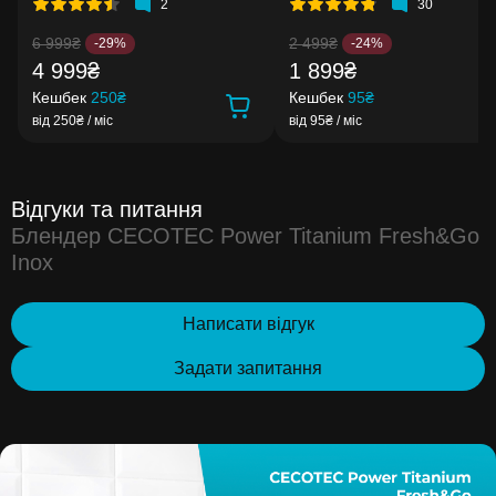
2
30
6 999₴
2 499₴
-29%
-24%
4 999₴
1 899₴
Кешбек
250₴
Кешбек
95₴
від 250₴ / міс
від 95₴ / міс
Відгуки та питання
Блендер CECOTEC Power Titanium Fresh&Go
Inox
Написати відгук
Задати запитання