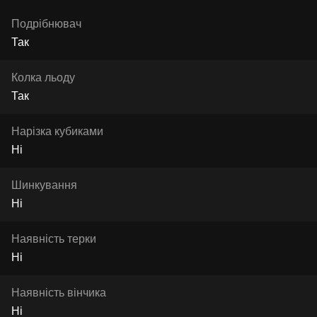
Подрібнювач
Так
Колка льоду
Так
Нарізка кубиками
Ні
Шинкування
Ні
Наявність терки
Ні
Наявність вінчика
Ні