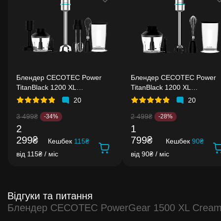
Блендер CECOTEC Power
Блендер CECOTEC Power
TitanBlack 1200 XL
TitanBlack 1200 XL
PerfectCream&Crush
Cream&Crush
20
20
3 499₴
2 499₴
-34%
-28%
2
1
299₴
799₴
Кешбек
115₴
Кешбек
90₴
від 115₴ / міс
від 90₴ / міс
Відгуки та питання
Блендер CECOTEC PowerGear 1500 XL Crea