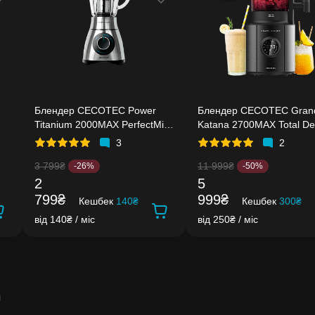
Блендер CECOTEC Power
Блендер CECOTEC Gran
Titanium 2000MAX PerfectMix
Katana 2700MAX Total De
Black
Screen B
3
2
3 799₴
11 999₴
-26%
-50%
2
5
799₴
999₴
Кешбек
140₴
Кешбек
300₴
від 140₴ / міс
від 250₴ / міс
m