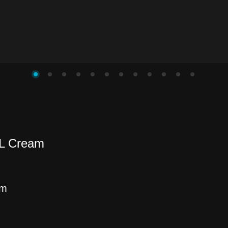
L Cream
am