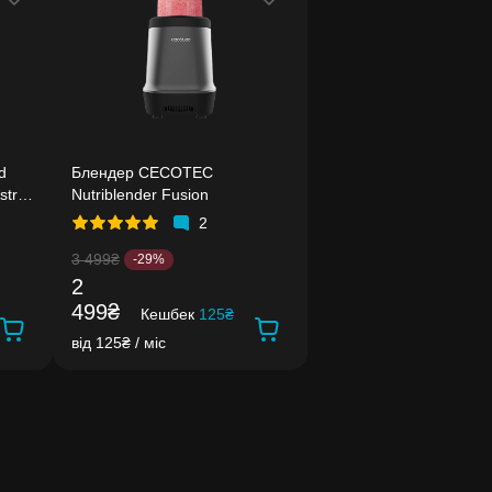
d
Блендер CECOTEC
stroy
Nutriblender Fusion
2
3 499₴
-29%
2
499₴
Кешбек
125₴
від 125₴ / міс