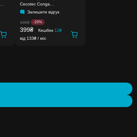
Cecotec Conga
1290/1390/1490/1590
Залишити відгук
499₴
-20%
399₴
Кешбек
12₴
від 133₴ / міс