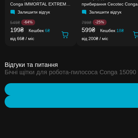
Conga IMMORTAL EXTREME
прибирання Cecotec Conga
40'7V H2O
Rockstar
Залишити відгук
Залишити відгук
549₴
799₴
-64%
-25%
199₴
599₴
Кешбек
6₴
Кешбек
18₴
від 66₴ / міс
від 200₴ / міс
Відгуки та питання
Бічні щітки для робота-пилососа Conga 150