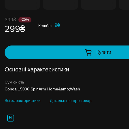
Накопиченими бонусами можна сплатити
99% вартості наступної покупки:
детальні
399₴
-25%
9₴
Кешбек
299₴
Купити
Основні характеристики
Сумісність
Conga 15090 SpinArm Home&amp;Wash
Всі характеристики
Детальніше про товар