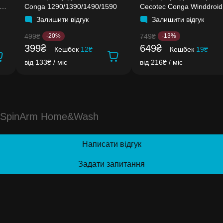
Conga 1290/1390/1490/1590
Cecotec Conga Winddroid
970/980
Залишити відгук
Залишити відгук
499₴
749₴
-20%
-13%
399₴
649₴
Кешбек
12₴
Кешбек
19₴
від 133₴ / міс
від 216₴ / міс
90 SpinArm Home&Wash
Написати відгук
Задати запитання