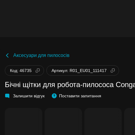
Аксесуари для пилососів
Код: 46735
Артикул: R01_EU01_111417
Бічні щітки для робота-пилососа Co
Залишити відгук
Поставити запитання
Бонуси стають активними через 14 днів
після покупки.
Баланс можна перевірити у особистому
кабінеті в розділі «Мої бонуси».