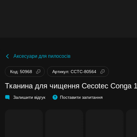
Аксесуари для пилососів
Код: 50968
Артикул: CCTC-80564
Тканина для чищення Cecotec Conga 1
Залишити відгук
Поставити запитання
Бонуси стають активними через 14 днів
після покупки.
Баланс можна перевірити у особистому
кабінеті в розділі «Мої бонуси».