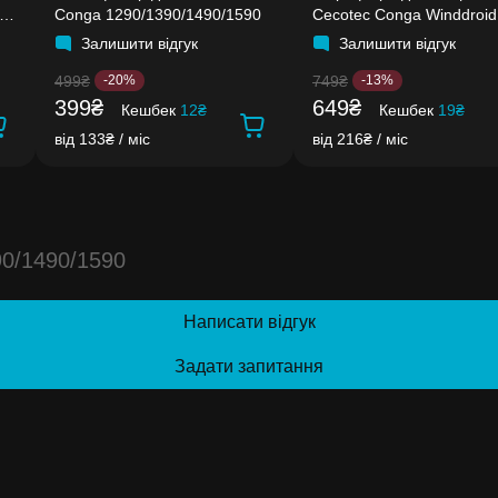
Conga 1290/1390/1490/1590
Cecotec Conga Winddroid
970/980
Залишити відгук
Залишити відгук
499₴
749₴
-20%
-13%
399₴
649₴
Кешбек
12₴
Кешбек
19₴
від 133₴ / міс
від 216₴ / міс
0/1490/1590
Написати відгук
Задати запитання