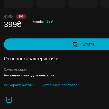
Накопиченими бонусами можна сплатити
99% вартості наступної покупки:
детальні
499₴
-20%
12₴
Кешбек
399₴
Купити
Основні характеристики
Комплектация
Чистящая ткань, Документация
Всі характеристики
Детальніше про товар