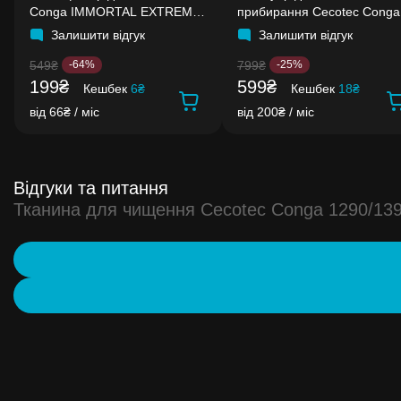
Conga IMMORTAL EXTREME
прибирання Cecotec Conga
40'7V H2O
Rockstar
Залишити відгук
Залишити відгук
549₴
799₴
-64%
-25%
199₴
599₴
Кешбек
6₴
Кешбек
18₴
від 66₴ / міс
від 200₴ / міс
Відгуки та питання
Тканина для чищення Cecotec Conga 1290/139