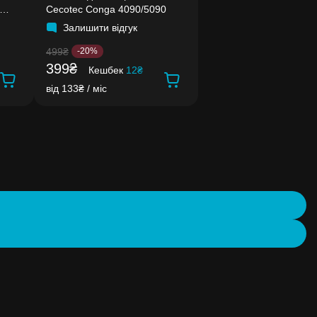
Cecotec Conga 4090/5090
Залишити відгук
499₴
-20%
399₴
Кешбек
12₴
від 133₴ / міс