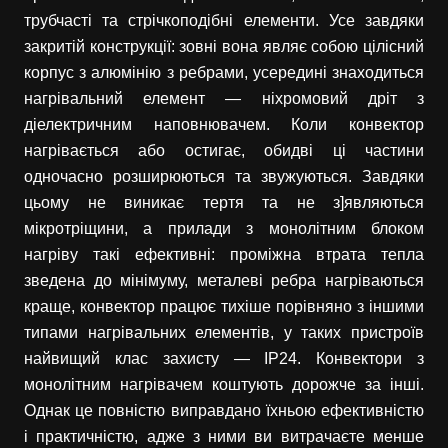
трубчасті та стрічкоподібні елементи. Усе завдяки
закритій конструкції: зовні вона являє собою цілісний
корпус з алюмінію з ребрами, усередині знаходиться
нагрівальний елемент — ніхромовий дріт з
діелектричним наповнювачем. Коли конвектор
нагрівається або остигає, обидві ці частини
одночасно розширюються та звужуються. Завдяки
цьому не виникає тертя та не з]являються
мікротріщини, а прилади з монолітним блоком
нагріву такі ефективні: проміжна втрата тепла
зведена до мінімуму, металеві ребра нагріваються
краще, конвектор працює тихіше порівняно з іншими
типами нагрівальних елементів, у таких пристроїв
найвищий клас захисту — IP24. Конвектори з
монолітним нагрівачем коштують дорожче за інші.
Однак це повністю виправдано їхньою ефективністю
і практичністю, адже з ними ви витрачаєте менше