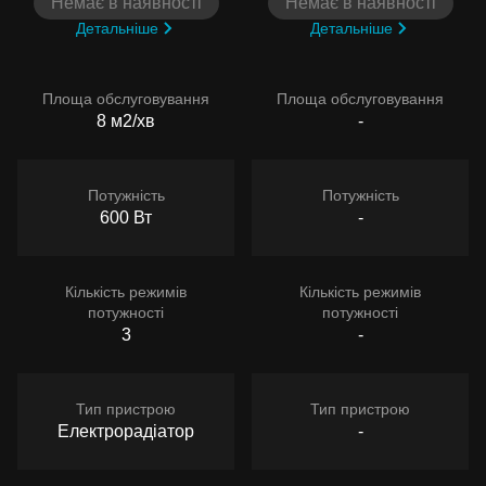
Немає в наявності
Немає в наявності
Детальніше
Детальніше
Площа обслуговування
Площа обслуговування
8 м2/хв
-
Потужність
Потужність
600 Вт
-
Кількість режимів
Кількість режимів
потужності
потужності
3
-
Тип пристрою
Тип пристрою
Електрорадіатор
-