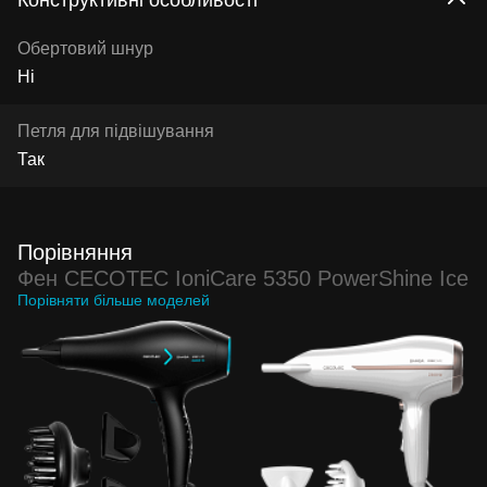
Обертовий шнур
Ні
Петля для підвішування
Так
Порівняння
Фен CECOTEC IoniCare 5350 PowerShine Ice
Порівняти більше моделей