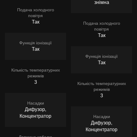
знімна
Подача холодного
повітря
Так
Подача холодного
повітря
Так
Функція іонізації
Так
Функція іонізації
Так
Кількість температурних
режимів
3
Кількість температурних
режимів
3
Насадки
Дифузор,
Концентратор
Насадки
Дифузор,
Концентратор
Довжина кабелю