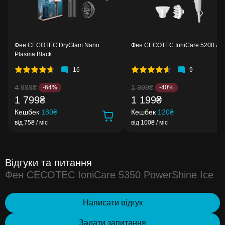
Фен CECOTEC DryGlam Nano
Фен CECOTEC IoniCare 5200 Au
Plasma Black
16
9
4 999₴
1 999₴
-64%
-40%
1 799₴
1 199₴
Кешбек
180₴
Кешбек
120₴
від 75₴ / міс
від 100₴ / міс
Відгуки та питання
Фен CECOTEC IoniCare 5350 PowerShine Ice
Написати відгук
Задати запитання