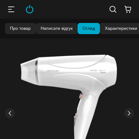
Про товар
Написати відгук
Огляд
Характеристики
Бонуси стають активними через 14 днів після покупки.
Баланс можна перевірити у особистому кабінеті в розділі
«Мої бонуси».
Накопиченими бонусами можна сплатити до 99% вартості
наступної покупки:
детальніше
›
‹