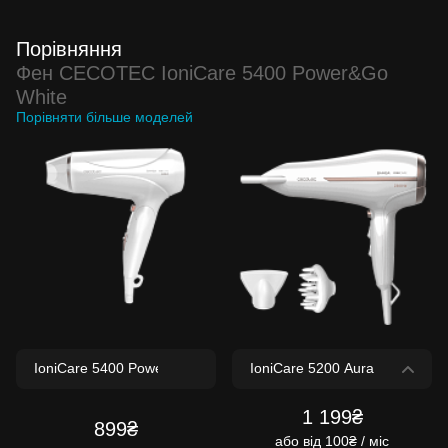
Порівняння
Фен CECOTEC IoniCare 5400 Power&Go
White
Порівняти більше моделей
1 199₴
899₴
або
від 100₴ / міс