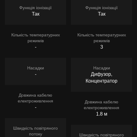
Функція іонізації
Функція іонізації
Так
Так
Кількість температурних
Кількість температурних
режимів
режимів
-
3
Насадки
Насадки
-
Дифузор,
Концентратор
Довжина кабелю
електроживлення
Довжина кабелю
-
електроживлення
1.8 м
Швидкість повітряного
потоку
Швидкість повітряного