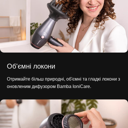
Об'ємні локони
Отримайте більш природні, об'ємні та гладкі локони з
оновленим дифузором Bamba IoniCare.