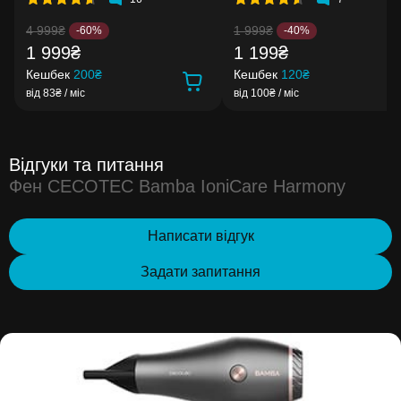
4 999₴
1 999₴
-60%
-40%
1 999₴
1 199₴
Кешбек
200₴
Кешбек
120₴
від 83₴ / міс
від 100₴ / міс
Відгуки та питання
Фен CECOTEC Bamba IoniCare Harmony
Написати відгук
Задати запитання