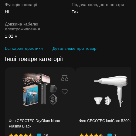
Функція іонізації
Подача холодного повітря
Ні
Так
Довжина кабелю
електроживлення
1.82 м
Всі характеристики
Детальніше про товар
Інші товари категорії
Фен CECOTEC DryGlam Nano
Фен CECOTEC IoniCare 5200 Au
Plasma Black
16
7