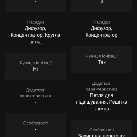
-
3
Насадки
Насадки
Дифузор,
Дифузор,
Концентратор, Кругла
Концентратор
щітка
Функція іонізації
Так
Функція іонізації
Ні
Додаткові
характеристики
Додаткові
Петля для
характеристики
-
підвішування, Решітка
знімна
Особливості
-
Особливості
Захист від перегріву,