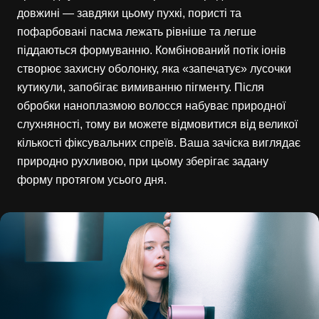
довжині — завдяки цьому пухкі, пористі та
пофарбовані пасма лежать рівніше та легше
піддаються формуванню. Комбінований потік іонів
створює захисну оболонку, яка «запечатує» лусочки
кутикули, запобігає вимиванню пігменту. Після
обробки наноплазмою волосся набуває природної
слухняності, тому ви можете відмовитися від великої
кількості фіксувальних спреїв. Ваша зачіска виглядає
природно рухливою, при цьому зберігає задану
форму протягом усього дня.