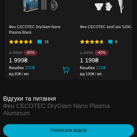
Фен CECOTEC DryGlam Nano
Фен CECOTEC IoniCare 5200 Au
Plasma Black
16
8
4 999₴
1 999₴
-60%
-40%
1 999₴
1 199₴
Кешбек
200₴
Кешбек
120₴
від 83₴ / міс
від 100₴ / міс
Відгуки та питання
Фен CECOTEC DryGlam Nano Plasma
Aluminum
Написати відгук