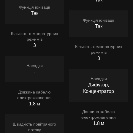
Функція іонізації
Так
Функція іонізації
Так
Кількість температурних
режимів
3
Кількість температурних
режимів
3
Насадки
-
Насадки
Дифузор,
Концентратор
Довжина кабелю
електроживлення
1.8 м
Довжина кабелю
електроживлення
1.8 м
Швидкість повітряного
потоку