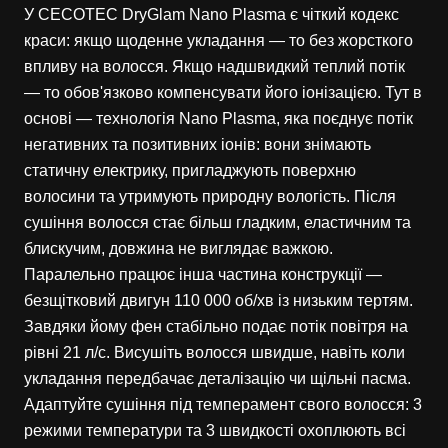
У CECOTEC DryGlam Nano Plasma є чіткий кодекс
краси: якщо щоденне укладання — то без жорсткого
впливу на волосся. Якщо надшвидкий теплий потік
— то обов'язково компенсувати його іонізацією. Тут в
основі — технологія Nano Plasma, яка поєднує потік
негативних та позитивних іонів: вони знімають
статичну електрику, пригладжують поверхню
волосини та утримують природну вологість. Після
сушіння волосся стає більш гладким, еластичним та
блискучим, довжина не виглядає важкою.
Паралельно працює інша частина конструкції —
безщітковий двигун 110 000 об/хв із низьким тертям.
Завдяки йому фен стабільно подає потік повітря на
рівні 21 л/с. Висушіть волосся швидше, навіть коли
укладання передбачає деталізацію чи щільні пасма.
Адаптуйте сушіння під темперамент свого волосся: 3
режими температури та 3 швидкості охоплюють всі