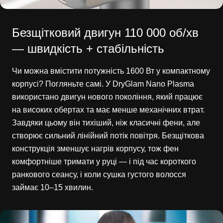
Безщітковий двигун 110 000 об/хв
— швидкість + стабільність
Чи можна вмістити потужність 1600 Вт у компактному
корпусі? Погляньте самі. У DryGlam Nano Plasma
використано двигун нового покоління, який працює
на високих обертах та має менше механічних втрат.
Завдяки цьому він тихіший, ніж класичні фени, але
створює сильний лінійний потік повітря. Безщіткова
конструкція зменшує нагрів корпусу, тож фен
комфортніше тримати у руці — і під час короткого
ранкового сеансу, і коли сушка густого волосся
займає 10–15 хвилин.