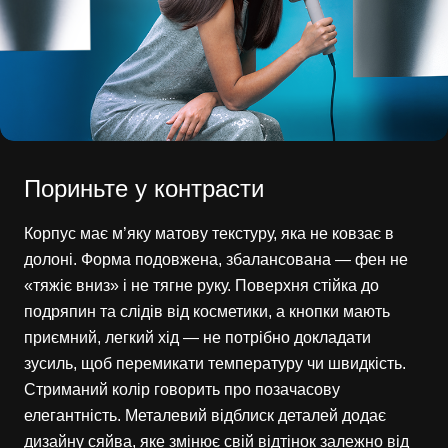
Пориньте у контрасти
Корпус має м’яку матову текстуру, яка не ковзає в
долоні. Форма подовжена, збалансована — фен не
«тяжіє вниз» і не тягне руку. Поверхня стійка до
подряпин та слідів від косметики, а кнопки мають
приємний, легкий хід — не потрібно докладати
зусиль, щоб перемикати температуру чи швидкість.
Стриманий колір говорить про позачасову
елегантність. Металевий відблиск деталей додає
дизайну сяйва, яке змінює свій відтінок залежно від