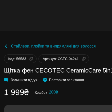
Стайлери, плойки та випрямлячі для волосся
Бонуси стають активними через 14 днів
Код: 56583
Артикул: CCTC-04241
після покупки.
Баланс можна перевірити у особистому
кабінеті в розділі «Мої бонуси».
Щітка-фен CECOTEC CeramicCare 5in
Накопиченими бонусами можна сплатит
99% вартості наступної покупки:
детальн
Залишити відгук
Поставити запитання
1 999₴
200₴
Кешбек