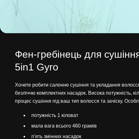
Фен-гребінець для сушін
5in1 Gyro
Хочете робити салонне сушіння та укладання волос
безліччю комплектних насадок. Висока потужність, к
процес сушіння під ваш тип волосся та зачіску. Особл
потужність 1 кіловат
мала вага всього 460 грамів
п'ять змінних насадок