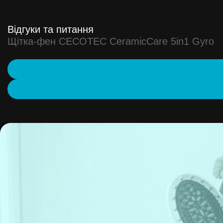
Відгуки та питання
Щітка-фен CECOTEC CeramicCare 5in1 Gyro