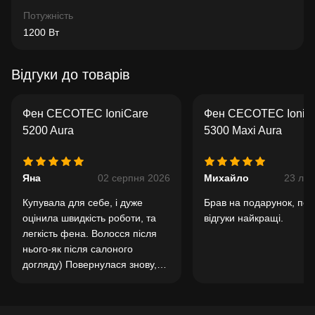
Потужність
1200 Вт
Відгуки до товарів
Фен CECOTEC IoniCare
Фен CECOTEC IoniC
5200 Aura
5300 Maxi Aura
Яна
02 серпня 2026
Михайло
23 ли
Купувала для себе, і дуже
Брав на подарунок, пок
оцінила швидкість роботи, та
відгуки найкращі.
легкість фена. Волосся після
нього-як після салоного
догляду) Повернулася знову,
тепер купую на подарунок)