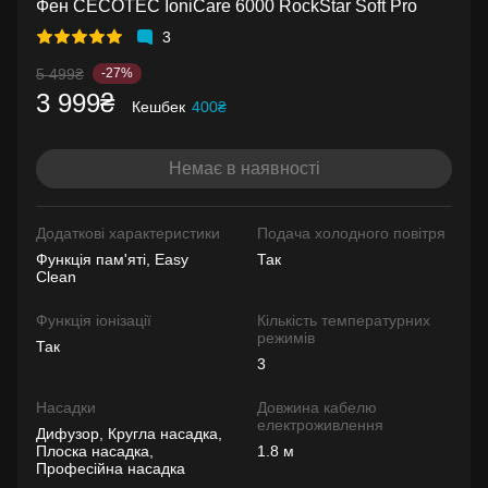
Фен CECOTEC IoniCare 6000 RockStar Soft Pro
3
5 499₴
-27%
3 999₴
Кешбек
400₴
Немає в наявності
Додаткові характеристики
Подача холодного повітря
Функція пам'яті, Easy
Так
Clean
Функція іонізації
Кількість температурних
режимів
Так
3
Насадки
Довжина кабелю
електроживлення
Дифузор, Кругла насадка,
Плоска насадка,
1.8 м
Професійна насадка