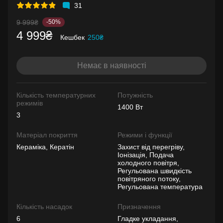
31
9 999₴
-50%
4 999₴
Кешбек
250₴
Немає в наявності
Кількість температурних
Потужність
режимів
1400 Вт
3
Матеріал покриття
Режими і функції
Кераміка, Кератін
Захист від перегріву,
Іонізація, Подача
холодного повітря,
Регульована швидкість
повітряного потоку,
Регульована температура
Кількість насадок
Призначення
6
Гладке укладання,