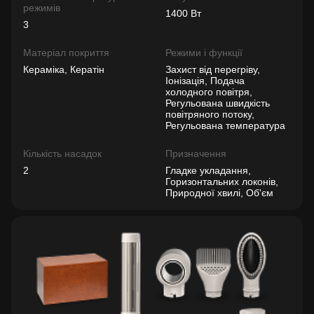
режимів
1400 Вт
3
Матеріал покриття
Режими і функції
Кераміка, Кератін
Захист від перегріву,
Іонізація, Подача
холодного повітря,
Регульована швидкість
повітряного потоку,
Регульована температура
Кількість насадок
Призначення
2
Гладке укладання,
Горизонтальних локонів,
Природної хвилі, Об'єм