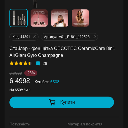
Код: 44391
Артикул: A01_EU01_112528
Стайлер - фен щітка CECOTEC CeramicCare 8in1
AirGlam Gyro Champagne
26
8 999₴
-28%
6 499₴
Кешбек
650₴
від 650₴ / міс
Купити
Потужність
Матеріал покриття