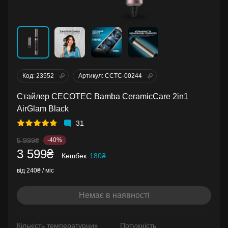
Код: 23552
Артикул: CCTC-00244
Стайлер CECOTEC Bamba CeramicCare 2in1
AirGlam Black
31
5 999₴
-40%
3 599₴
Кешбек
180₴
від 240₴ / міс
Немає в наявності
Кількість температурних
Потужність