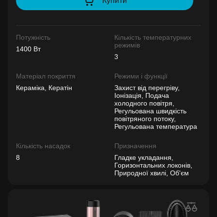
Купити
Потужність
Кількість температурних
режимів
1400 Вт
3
Матеріал покриття
Режими і функції
Кераміка, Кератін
Захист від перегріву,
Іонізація, Подача
холодного повітря,
Регульована швидкість
повітряного потоку,
Регульована температура
Кількість насадок
Призначення
8
Гладке укладання,
Горизонтальних локонів,
Природної хвилі, Об'єм