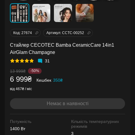
Код: 27674
Артикул: CCTC-00252
Стайлер CECOTEC Bamba CeramicCare 14in1
AirGlam Champagne
31
13 999₴
-50%
6 999₴
Кешбек
350₴
від 467₴ / міс
Немає в наявності
Потужність
Кількість температурних
режимів
1400 Вт
3