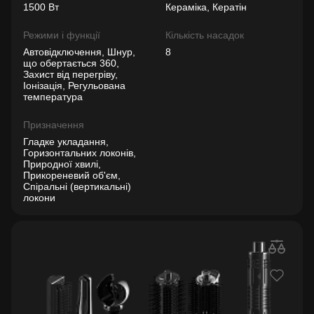
1500 Вт
Кераміка, Кератін
Режими і функції
Кількість насадок
Автовідключення, Шнур,
8
що обертається 360,
Захист від перегріву,
Іонізація, Регульована
температура
Призначення
Гладке укладання,
Горизонтальних локонів,
Природної хвилі,
Прикореневий об'єм,
Спіральні (вертикальні)
локони