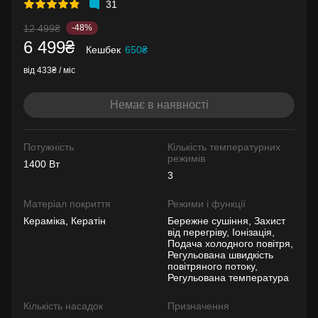
31
12 499₴
-48%
6 499₴
Кешбек
650₴
від 433₴ / міс
Немає в наявності
Потужність
Кількість температурних
режимів
1400 Вт
3
Матеріал покриття
Режими і функції
Кераміка, Кератін
Бережне сушіння, Захист
від перегріву, Іонізація,
Подача холодного повітря,
Регульована швидкість
повітряного потоку,
Регульована температура
Кількість насадок
Призначення