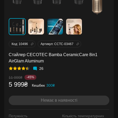
Код: 10496
Артикул: CCTC-03467
Стайлер CECOTEC Bamba CeramicCare 8in1
AirGlam Aluminum
26
11 000₴
-45%
5 999₴
Кешбек
300₴
Немає в наявності
Потужність
Кількість температурних