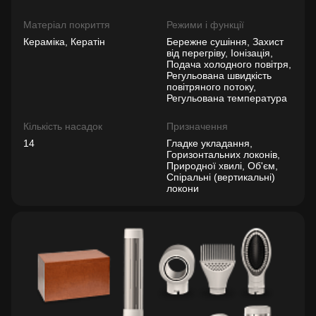
Матеріал покриття
Режими і функції
Кераміка, Кератін
Бережне сушіння, Захист
від перегріву, Іонізація,
Подача холодного повітря,
Регульована швидкість
повітряного потоку,
Регульована температура
Кількість насадок
Призначення
14
Гладке укладання,
Горизонтальних локонів,
Природної хвилі, Об'єм,
Спіральні (вертикальні)
локони