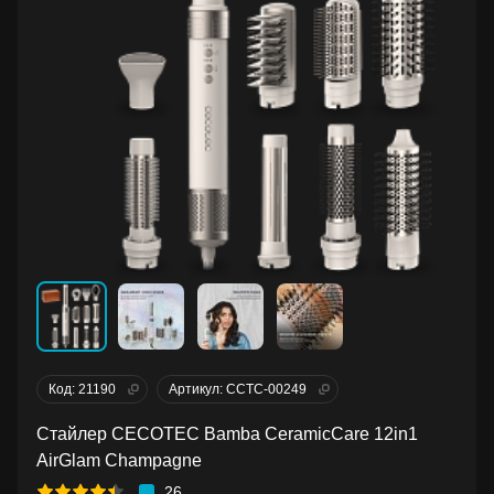
Код: 21190
Артикул: CCTC-00249
Стайлер CECOTEC Bamba CeramicCare 12in1
AirGlam Champagne
26