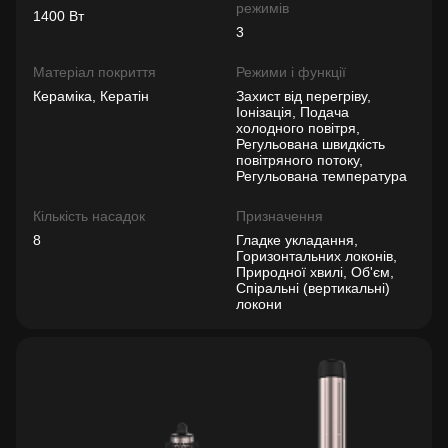
режимів
1400 Вт
3
Матеріал покриття
Режими і функції
Кераміка, Кератін
Захист від перегріву,
Іонізація, Подача
холодного повітря,
Регульована швидкість
повітряного потоку,
Регульована температура
Кількість насадок
Призначення
8
Гладке укладання,
Горизонтальних локонів,
Природної хвилі, Об'єм,
Спіральні (вертикальні)
локони