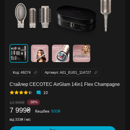
Код: 49274
Артикул: A01_EU01_114727
Стайлер CECOTEC AirGlam 14in1 Flex Champagne
10
12 999₴
-38%
7 999₴
Кешбек
800₴
від 333₴ / міс