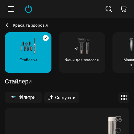
Краса та здоров'я
Стайлери
Фени для волосся
Маши
ст
Стайлери
Фільтри
Сортувати