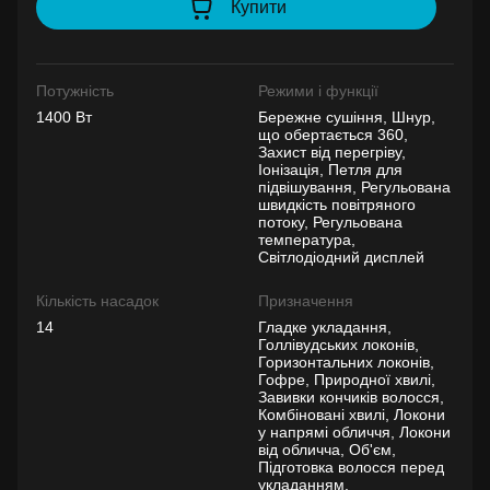
Купити
Потужність
Режими і функції
1400 Вт
Бережне сушіння, Шнур,
що обертається 360,
Захист від перегріву,
Іонізація, Петля для
підвішування, Регульована
швидкість повітряного
потоку, Регульована
температура,
Світлодіодний дисплей
Кількість насадок
Призначення
14
Гладке укладання,
Голлівудських локонів,
Горизонтальних локонів,
Гофре, Природної хвилі,
Завивки кончиків волосся,
Комбіновані хвилі, Локони
у напрямі обличчя, Локони
від обличча, Об'єм,
Підготовка волосся перед
укладанням,