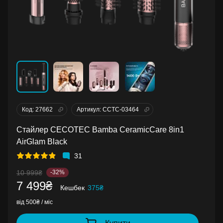
Код: 27662
Артикул: CCTC-03464
Стайлер CECOTEC Bamba CeramicCare 8in1
AirGlam Black
31
10 999₴
-32%
7 499₴
Кешбек
375₴
від 500₴ / міс