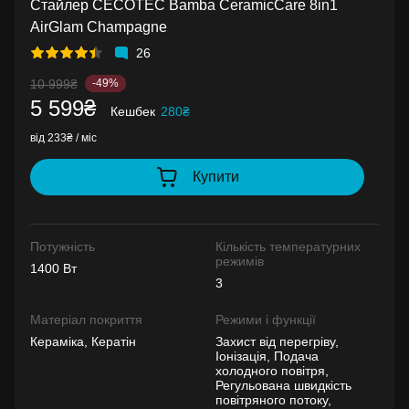
Стайлер CECOTEC Bamba CeramicCare 8in1
AirGlam Champagne
26
10 999₴
-49%
5 599₴
Кешбек
280₴
від 233₴ / міс
Купити
Потужність
Кількість температурних
режимів
1400 Вт
3
Матеріал покриття
Режими і функції
Кераміка, Кератін
Захист від перегріву,
Іонізація, Подача
холодного повітря,
Регульована швидкість
повітряного потоку,