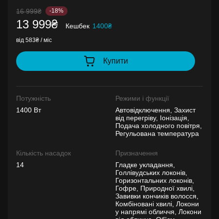
16 999₴
-18%
13 999₴
Кешбек
1400₴
від 583₴ / міс
Купити
Потужність
Режими і функції
1400 Вт
Автовідключення, Захист
від перегріву, Іонізація,
Подача холодного повітря,
Регульована температура
Кількість насадок
Призначення
14
Гладке укладання,
Голлівудських локонів,
Горизонтальних локонів,
Гофре, Природної хвилі,
Завивки кончиків волосся,
Комбіновані хвилі, Локони
у напрямі обличчя, Локони