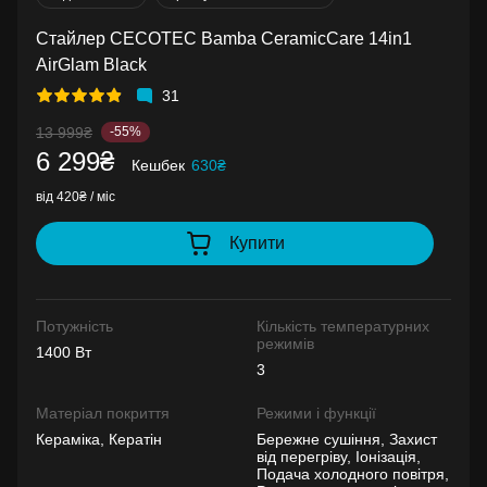
Стайлер CECOTEC Bamba CeramicCare 14in1
AirGlam Black
31
13 999₴
-55%
6 299₴
Кешбек
630₴
від 420₴ / міс
Купити
Потужність
Кількість температурних
режимів
1400 Вт
3
Матеріал покриття
Режими і функції
Кераміка, Кератін
Бережне сушіння, Захист
від перегріву, Іонізація,
Подача холодного повітря,