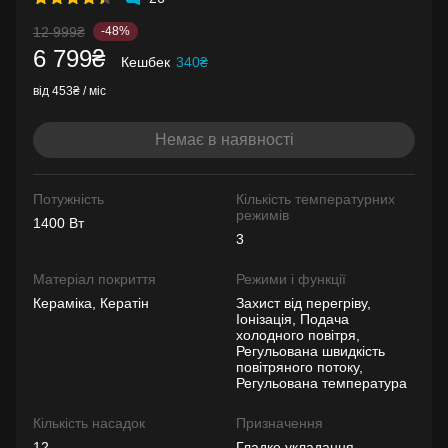
12 999₴
-48%
6 799₴
Кешбек
340₴
від 453₴ / міс
Немає в наявності
Потужність
Кількість температурних
режимів
1400 Вт
3
Матеріал покриття
Режими і функції
Кераміка, Кератін
Захист від перегріву,
Іонізація, Подача
холодного повітря,
Регульована швидкість
повітряного потоку,
Регульована температура
Кількість насадок
Призначення
12
Гладке укладання,