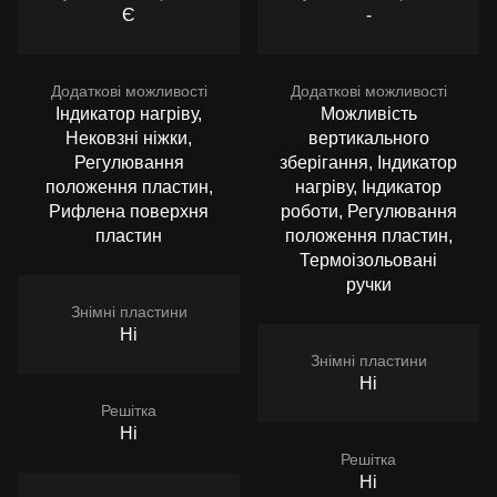
Є
-
Додаткові можливості
Додаткові можливості
Індикатор нагріву,
Можливість
Нековзні ніжки,
вертикального
Регулювання
зберігання, Індикатор
положення пластин,
нагріву, Індикатор
Рифлена поверхня
роботи, Регулювання
пластин
положення пластин,
Термоізольовані
ручки
Знімні пластини
Ні
Знімні пластини
Ні
Решітка
Ні
Решітка
Ні