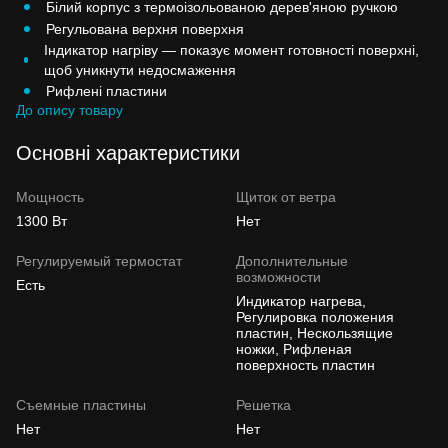
Білий корпус з термоізольованою дерев'яною ручкою
Регульована верхня поверхня
Індикатор нагріву — показує момент готовності поверхні,
щоб уникнути недосмаження
Рифлені пластини
До опису товару
Основні характеристики
Мощность
Щиток от ветра
1300 Вт
Нет
Регулируемый термостат
Дополнительные
возможности
Есть
Индикатор нагрева,
Регулировка положения
пластин, Нескользящие
ножки, Рифленая
поверхность пластин
Съемные пластины
Решетка
Нет
Нет