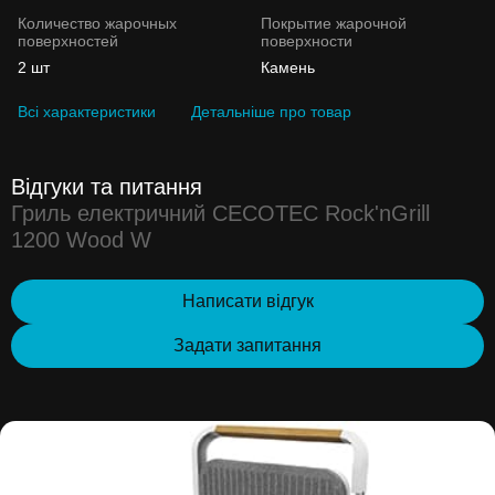
Количество жарочных
Покрытие жарочной
поверхностей
поверхности
2 шт
Камень
Всі характеристики
Детальніше про товар
Відгуки та питання
Гриль електричний CECOTEC Rock'nGrill
1200 Wood W
Написати відгук
Задати запитання