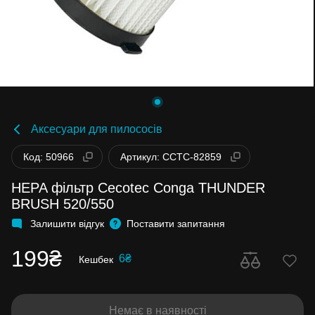
Аксесуари для пилососів
Код: 50966
Артикул: CCTC-82859
HEPA фільтр Cecotec Conga THUNDER
BRUSH 520/550
Залишити відгук
Поставити запитання
199₴
6₴
Кешбек
Немає в наявності