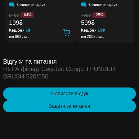
Залишити відгук
Залишити відгук
549₴
799₴
-64%
-25%
199₴
599₴
Кешбек
6₴
Кешбек
18₴
від 66₴ / міс
від 200₴ / міс
Відгуки та питання
HEPA фільтр Cecotec Conga THUNDER
BRUSH 520/550
Написати відгук
Задати запитання