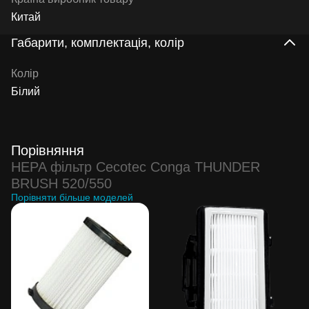
Китай
Габарити, комплектація, колір
Колір
Білий
Порівняння
HEPA фільтр Cecotec Conga THUNDER
BRUSH 520/550
Порівняти більше моделей