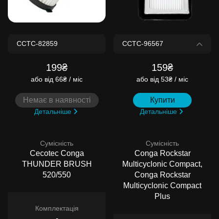
199₴
159₴
або
від 66₴ / міс
або
від 53₴ / міс
Немає в наявності
Купити
Детальніше
Детальніше
Сумісність
Сумісність
Cecotec Conga
Conga Rockstar
THUNDER BRUSH
Multicyclonic Compact,
520/550
Conga Rockstar
Multicyclonic Compact
Plus
Комплектація
-