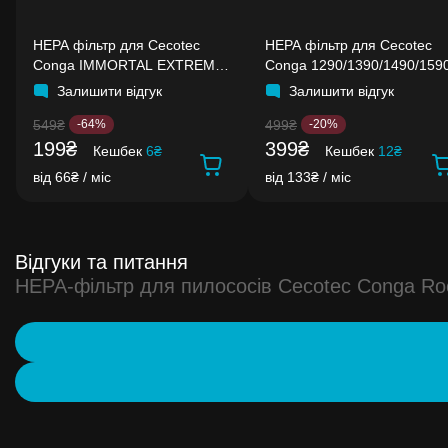
HEPA фільтр для Cecotec
HEPA фільтр для Cecotec
Conga IMMORTAL EXTREME
Conga 1290/1390/1490/159
40'7V H2O
Залишити відгук
Залишити відгук
549₴
499₴
-64%
-20%
199₴
399₴
Кешбек
6₴
Кешбек
12₴
від 66₴ / міс
від 133₴ / міс
Відгуки та питання
HEPA-фільтр для пилососів Cecotec Conga Roc