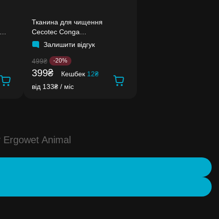
Тканина для чищення
Cecotec Conga
1290/1390/1490/1590
Залишити відгук
499₴
-20%
399₴
Кешбек
12₴
від 133₴ / міс
 Ergowet Animal