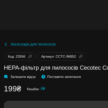
Аксесуари для пилососів
Бонуси стають активними через 14 днів
Код: 23556
Артикул: CCTC-96852
після покупки.
Баланс можна перевірити у особистому
кабінеті в розділі «Мої бонуси».
HEPA-фільтр для пилососів Cecotec Co
Накопиченими бонусами можна сплатити до
99% вартості наступної покупки:
детальніше
Залишити відгук
Поставити запитання
199₴
6₴
Кешбек