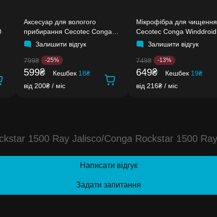
Аксесуар для вологого
Мікрофібра для чищення
0
прибирання Cecotec Conga
Cecotec Conga Winddroid
Rockstar
970/980
Залишити відгук
Залишити відгук
799₴
749₴
-25%
-13%
599₴
649₴
Кешбек
18₴
Кешбек
19₴
від 200₴ / міс
від 216₴ / міс
kstar 1500 Ray Jalisco/Conga Rockstar 1500 Ray
Написати відгук
Задати запитання