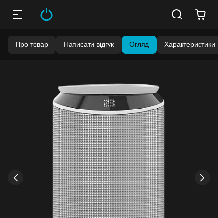
Про товар
Написати відгук
Огляд
Характеристики
Бонуси стають активними через 14 днів після покупки.
Баланс можна перевірити у особистому кабінеті в розділі
«Мої бонуси».
Накопиченими бонусами можна сплатити до 99% вартості
наступної покупки:
детальніше
›
‹