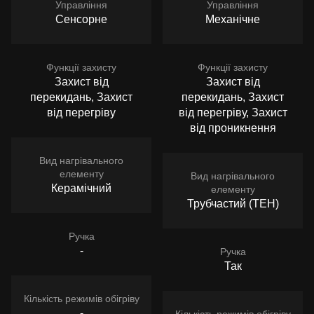
Управління
Управління
Сенсорне
Механічне
Функції захисту
Функції захисту
Захист від
Захист від
перекидань, Захист
перекидань, Захист
від перегріву
від перегріву, Захист
від проникнення
Вид нагрівального
елементу
Вид нагрівального
Керамічний
елементу
Трубчастий (ТЕН)
Ручка
-
Ручка
Так
Кількість режимів обігріву
-
Кількість режимів обігріву