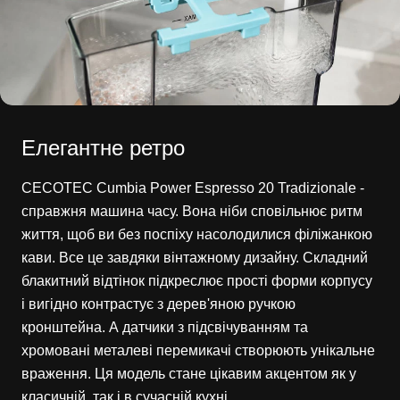
Елегантне ретро
CECOTEC Cumbia Power Espresso 20 Tradizionale -
справжня машина часу. Вона ніби сповільнює ритм
життя, щоб ви без поспіху насолодилися філіжанкою
кави. Все це завдяки вінтажному дизайну. Складний
блакитний відтінок підкреслює прості форми корпусу
і вигідно контрастує з дерев'яною ручкою
кронштейна. А датчики з підсвічуванням та
хромовані металеві перемикачі створюють унікальне
враження. Ця модель стане цікавим акцентом як у
класичній, так і в сучасній кухні.