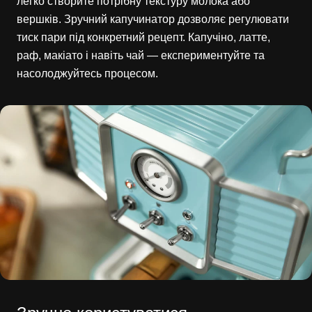
легко створите потрібну текстуру молока або
вершків. Зручний капучинатор дозволяє регулювати
тиск пари під конкретний рецепт. Капучіно, латте,
раф, макіато і навіть чай — експериментуйте та
насолоджуйтесь процесом.