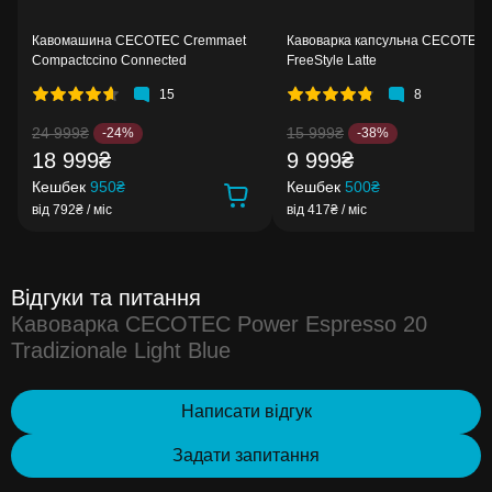
Кавомашина CECOTEC Cremmaet
Кавоварка капсульна CECOTEC
Compactccino Connected
FreeStyle Latte
15
8
24 999₴
15 999₴
-24%
-38%
18 999₴
9 999₴
Кешбек
950₴
Кешбек
500₴
від 792₴ / міс
від 417₴ / міс
Відгуки та питання
Кавоварка CECOTEC Power Espresso 20
Tradizionale Light Blue
Написати відгук
Задати запитання