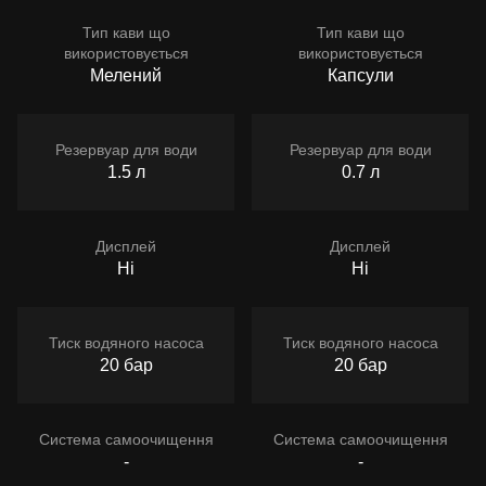
Тип кави що
Тип кави що
використовується
використовується
Мелений
Капсули
Резервуар для води
Резервуар для води
1.5 л
0.7 л
Дисплей
Дисплей
Ні
Ні
Тиск водяного насоса
Тиск водяного насоса
20 бар
20 бар
Система самоочищення
Система самоочищення
-
-