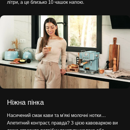
літри, а це близько 10 чашок напою.
Ніжна пінка
Насичений смак кави та м'які молочні нотки…
Апетитний контраст, правда? З цією кавоваркою ви