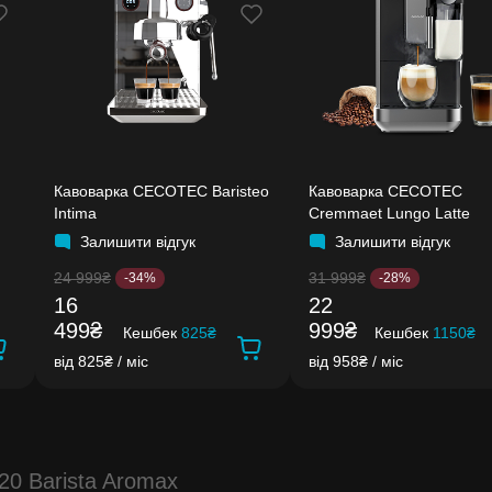
Кавоварка CECOTEC Baristeo
Кавоварка CECOTEC
Intima
Cremmaet Lungo Latte
Залишити відгук
Залишити відгук
24 999₴
31 999₴
-34%
-28%
16
22
499₴
999₴
Кешбек
825₴
Кешбек
1150₴
від 825₴ / міс
від 958₴ / міс
0 Barista Aromax