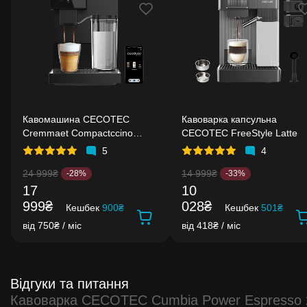
Кавомашина CECOTEC
Кавоварка капсульна
Cremmaet Compactccino
CECOTEC FreeStyle Latte
Connected
5
4
24 999₴
14 999₴
-28%
-33%
17
10
999₴
028₴
Кешбек
900₴
Кешбек
501₴
від 750₴ / міс
від 418₴ / міс
Відгуки та питання
Кавоварка CECOTEC Cumbia Power Espresso 2