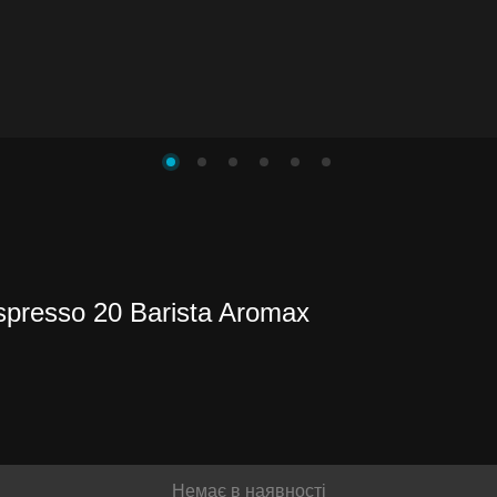
ів
му
resso 20 Barista Aromax
ити до
льніше
Немає в наявності