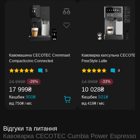
Кавомашина CECOTEC Cremmaet
Кавоварка капсульна CECOTEC
Compactccino Connected
FreeStyle Latte
5
4
24 999₴
14 999₴
-28%
-33%
17 999₴
10 028₴
Кешбек
900₴
Кешбек
501₴
від 750₴ / міс
від 418₴ / міс
Відгуки та питання
Кавоварка CECOTEC Cumbia Power Espresso