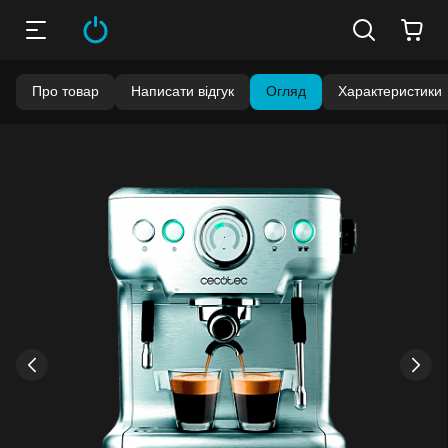
Про товар
Написати відгук
Огляд
Характеристики
Бонуси стають активними через 14 днів після покупки.
Баланс можна перевірити у особистому кабінеті в розділі
«Мої бонуси».
Накопиченими бонусами можна сплатити до 99% вартості
наступної покупки:
детальніше
›
‹