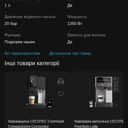
1 л
Да
Давление водяного насоса
Мощность
20 бар
1350 Вт
Функции
Емкость для молока
Подогрев чашек
Да
Всі характеристики
Детальніше про товар
Інші товари категорії
Кавомашина CECOTEC Cremmaet
Кавоварка капсульна CECOTEC
Compactccino Connected
FreeStyle Latte