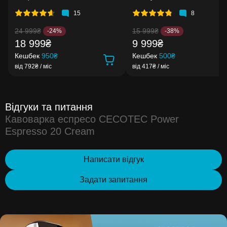
15
8
24 999₴
15 999₴
-24%
-38%
18 999₴
9 999₴
Кешбек
950₴
Кешбек
500₴
від 792₴ / міс
від 417₴ / міс
Відгуки та питання
Кавоварка еспресо CECOTEC Power
Espresso 20 Cream
Написати відгук
Задати запитання