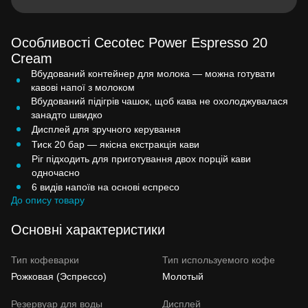
Особливості Cecotec Power Espresso 20
Cream
Вбудований контейнер для молока — можна готувати
кавові напої з молоком
Вбудований підігрів чашок, щоб кава не охолоджувалася
занадто швидко
Дисплей для зручного керування
Тиск 20 бар — якісна екстракція кави
Ріг підходить для приготування двох порцій кави
одночасно
6 видів напоїв на основі еспресо
До опису товару
Основні характеристики
Тип кофеварки
Тип используемого кофе
Рожковая (Эспрессо)
Молотый
Резервуар для воды
Дисплей