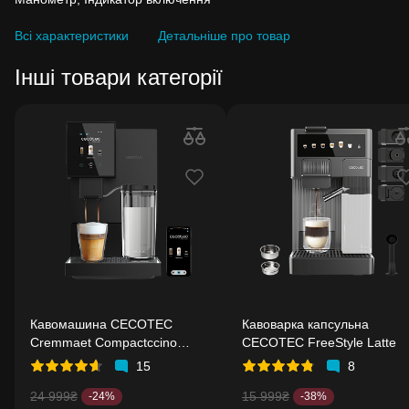
Всі характеристики
Детальніше про товар
Інші товари категорії
Кавомашина CECOTEC
Кавоварка капсульна
Cremmaet Compactccino
CECOTEC FreeStyle Latte
Connected
15
8
24 999₴
15 999₴
-24%
-38%