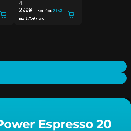
4
299₴
Кешбек
215₴
від 179₴ / міс