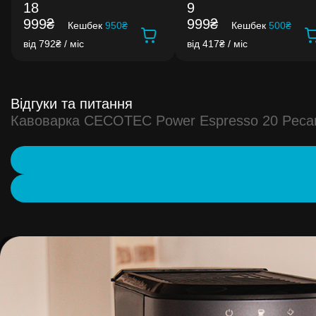
18
9
999₴
999₴
Кешбек
950₴
Кешбек
500₴
від 792₴ / міс
від 417₴ / міс
Відгуки та питання
Кавоварка CECOTEC Power Espresso 20 Pecan