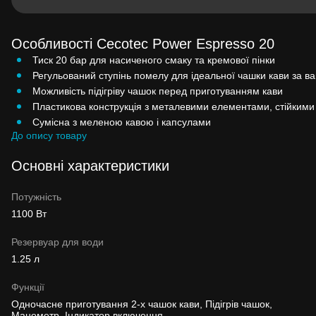
Особливості Cecotec Power Espresso 20
Тиск 20 бар для насиченого смаку та кремової пінки
Регульований ступінь помелу для ідеальної чашки кави за 
Можливість підігріву чашок перед приготуванням кави
Пластикова конструкція з металевими елементами, стійкими
Сумісна з меленою кавою і капсулами
До опису товару
Основні характеристики
Потужність
1100 Вт
Резервуар для води
1.25 л
Функції
Одночасне приготування 2-х чашок кави, Підігрів чашок,
Манометр, Індикатор включення