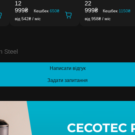
12
22
999₴
999₴
Кешбек
650₴
Кешбек
1150₴
від 542₴ / міс
від 958₴ / міс
 Steel
Написати відгук
Задати запитання