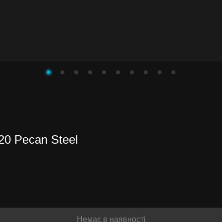
0 Pecan Steel
и до
іше
Немає в наявності