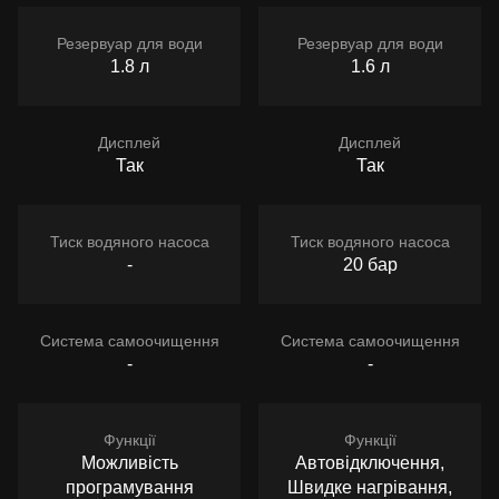
Резервуар для води
Резервуар для води
1.8 л
1.6 л
Дисплей
Дисплей
Так
Так
Тиск водяного насоса
Тиск водяного насоса
-
20 бар
Система самоочищення
Система самоочищення
-
-
Функції
Функції
Можливість
Автовідключення,
програмування
Швидке нагрівання,