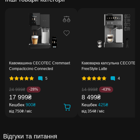
Кавомашина CECOTEC Cremmaet
Кавоварка капсульна CECOTEC
Compactccino Connected
FreeStyle Latte
5
4
24 999₴
14 999₴
-28%
-43%
17 999₴
8 499₴
Кешбек
900₴
Кешбек
425₴
від 750₴ / міс
від 354₴ / міс
Відгуки та питання