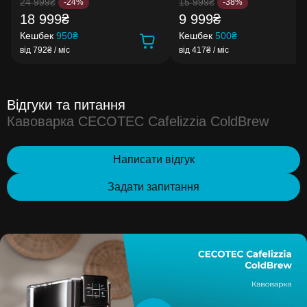
24 999₴
15 999₴
-24%
-38%
18 999₴
9 999₴
Кешбек
950₴
Кешбек
500₴
від 792₴ / міс
від 417₴ / міс
Відгуки та питання
Кавоварка CECOTEC Cafelizzia ColdBrew
Написати відгук
Задати запитання