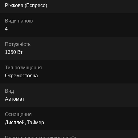
Ріжкова (Еспресо)
Види напоїв
4
Потужність
1350 Вт
Тип розміщення
Окремостояча
Вид
Автомат
Оснащення
Дисплей
Таймер
Приготування холодних напоїв