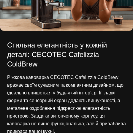
Стильна елегантність у кожній
деталі: CECOTEC Cafelizzia
ColdBrew
Ріжкова кавоварка CECOTEC Cafelizzia ColdBrew
вражає своїм сучасним та компактним дизайном, що
ідеально впишеться у будь-який інтер’єр. Її гладкі
форми та сенсорний екран додають вишуканості, а
металеве оздоблення підкреслює елегантність
пристрою. Завдяки витонченому корпусу, ця
кавоварка не лише функціональна, але й приваблива
прикраса вашої кухні.