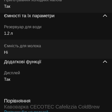
Так
Ємності та їх параметри
Резервуар для води
1.2 л
Ємність для молока
Ні
Додаткові функції
Дисплей
Так
Порівняння
Кавоварка CECOTEC Cafelizzia ColdBrew
Порівняти більше моделей