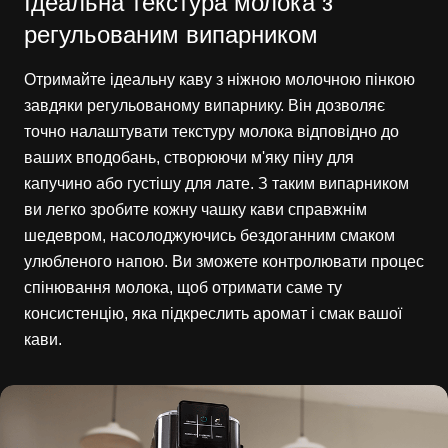
Ідеальна текстура молока з
регульованим випарником
Отримайте ідеальну каву з ніжною молочною пінкою
завдяки регульованому випарнику. Він дозволяє
точно налаштувати текстуру молока відповідно до
ваших вподобань, створюючи м'яку піну для
капучино або густішу для лате. З таким випарником
ви легко зробите кожну чашку кави справжнім
шедевром, насолоджуючись бездоганним смаком
улюбленого напою. Ви зможете контролювати процес
спінювання молока, щоб отримати саме ту
консистенцію, яка підкреслить аромат і смак вашої
кави.