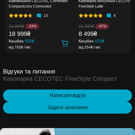
Кавомашина CECOTEC Cremmaet
Кавоварка капсульна CECOTEC
Compactccino Connected
FreeStyle Latte
15
8
24 999₴
15 999₴
-24%
-47%
18 999₴
8 499₴
Кешбек
950₴
Кешбек
425₴
від 792₴ / міс
від 354₴ / міс
Відгуки та питання
Кавоварка CECOTEC FreeStyle Compact
Написати відгук
Задати запитання