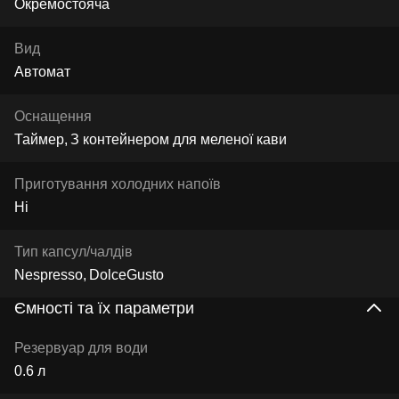
Окремостояча
Вид
Автомат
Оснащення
Таймер
З контейнером для меленої кави
Приготування холодних напоїв
Ні
Тип капсул/чалдів
Nespresso
DolceGusto
Ємності та їх параметри
Резервуар для води
0.6 л