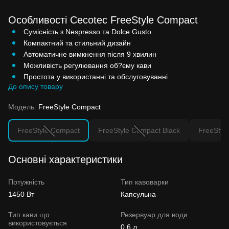
Особливості Cecotec FreeStyle Compact
Сумісність з Nespresso та Dolce Gusto
Компактний та стильний дизайн
Автоматичне вимкнення після 9 хвилин
Можливість регулювання об?єму кави
Простота у використанні та обслуговуванні
До опису товару
Модель:
FreeStyle Compact
FreeStyle Compact
FreeStyle Compact Black
FreeStyl
Основні характеристики
Потужність
Тип кавоварки
1450 Вт
Капсульна
Тип кави що
Резервуар для води
використовується
0.6 л