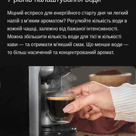
Міцний еспресо для енергійного старту дня чи легкий
напій з м’яким ароматом? Регулюйте кількість води в
кожній чашці, залежно від бажаної інтенсивності.
Можна збільшити кількість води для тієї ж кількості
кави — та отримати м'якший смак. Що менше води —
то більш насичений та концентрований аромат.