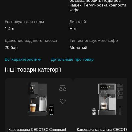
объема порции, Подогрев
чашек, Регулировка крепости
кофе
Резервуар для воды
Дисплей
1.4 л
Нет
Давление водяного насоса
Тип используемого кофе
20 бар
Молотый
Всі характеристики
Детальніше про товар
Інші товари категорії
Кавомашина CECOTEC Cremmaet
Кавоварка капсульна CECOTEC