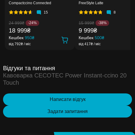
Compactccino Connected
FreeStyle Latte
15
8
24 999₴
15 999₴
-24%
-38%
18 999₴
9 999₴
Кешбек
950₴
Кешбек
500₴
від 792₴ / міс
від 417₴ / міс
Відгуки та питання
Кавоварка CECOTEC Power Instant-ccino 20
Touch
Написати відгук
Задати запитання