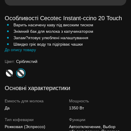
Особливості Cecotec Instant-ccino 20 Touch
Варить насичену каву під високим тиском
Знімний бак для молока з капучинатором
Запам?ятовує улюблені налаштування
Швидко гріє воду та підігріває чашки
До опису товару
Цвет:
Сріблястий
Основні характеристики
Емкость для молока
Мощность
Да
1350 Вт
Тип кофеварки
Функции
Рожковая (Эспрессо)
Автоотключение, Выбор