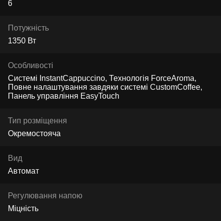
6
Потужність
1350 Вт
Особливості
Системі InstantCappuccino, Технологія ForceAroma,
Повне налаштування завдяки системі CustomCoffee,
Панель управління EasyTouch
Тип розміщення
Окремостояча
Вид
Автомат
Регулювання напою
Міцність