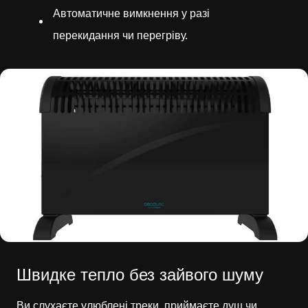
Автоматичне вимкнення у разі
перекидання чи перегріву.
Швидке тепло без зайвого шуму
Ви слухаєте улюблені треки, приймаєте душ чи