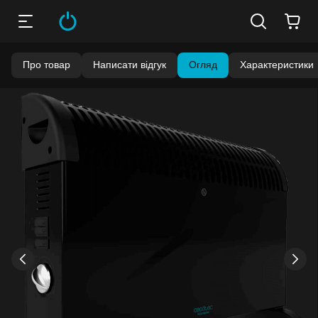
Про товар
Написати відгук
Огляд
Характеристики
Бонуси стають активними через 14 днів після покупки.
Баланс можна перевірити у особистому кабінеті в розділі
«Мої бонуси».
Накопиченими бонусами можна сплатити до 99% вартості
наступної покупки:
детальніше
›
‹