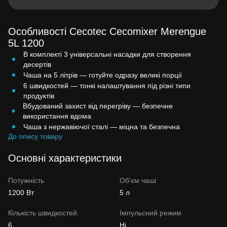
Особливості Cecotec Cecomixer Merengue
5L 1200
В комплекті 3 універсальні насадки для створення
десертів
Чаша на 5 літрів — готуйте одразу великі порції
6 швидкостей — тонкі налаштування під різні типи
продуктів
Вбудований захист від перегріву — безпечне
використання вдома
Чаша з нержавіючої сталі — міцна та безпечна
До опису товару
Основні характеристики
Потужність
Об'єм чаші
1200 Вт
5 л
Кількість швидкостей
Імпульсний режим
6
Ні