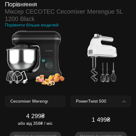
Порівняння
Міксер CECOTEC Cecomixer Merengue 5L
1200 Black
Порівняти більше моделей
4 299₴
1 499₴
або
від 358₴ / міс