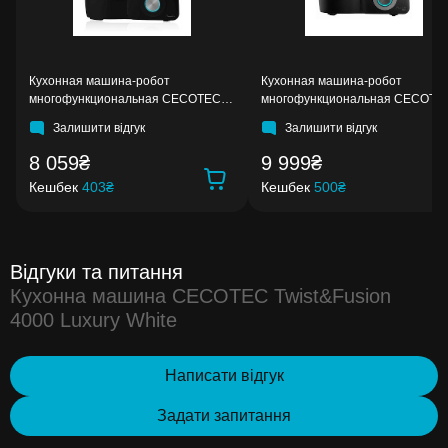
Кухонная машина-робот
Кухонная машина-робот
многофункциональная CECOTEC
многофункциональная CECOTE
Mambo Black
Mambo 9590
Залишити відгук
Залишити відгук
8 059₴
9 999₴
Кешбек
403₴
Кешбек
500₴
Відгуки та питання
Кухонна машина CECOTEC Twist&Fusion
4000 Luxury White
Написати відгук
Задати запитання