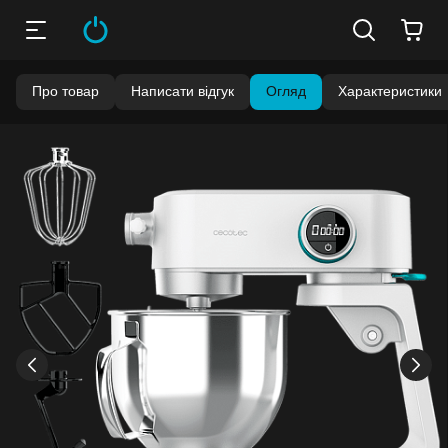
Про товар
Написати відгук
Огляд
Характеристики
Бонуси стають активними через 14 днів після покупки.
Баланс можна перевірити у особистому кабінеті в розділі
«Мої бонуси».
Накопиченими бонусами можна сплатити до 99% вартості
наступної покупки:
детальніше
›
‹