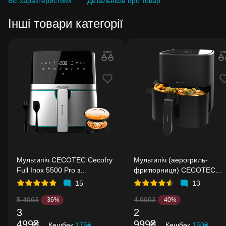
Всі характеристики
Детальніше про товар
Інші товари категорії
Мультипіч CECOTEC Cecofry
Мультипіч (аерогриль-
Full Inox 5500 Pro з
фритюрниця) CECOTEC
аксесуарами
Cecofry Fantastik 5500
15
13
5 499₴
4 999₴
-36%
-40%
3
2
499₴
999₴
Кешбек
175₴
Кешбек
150₴