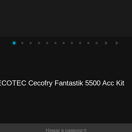
COTEC Cecofry Fantastik 5500 Acc Kit
и до
іше
Немає в наявності