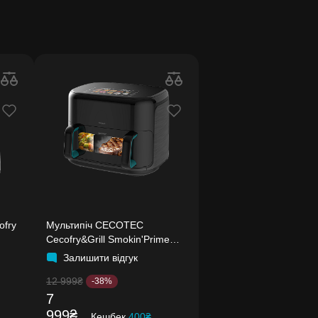
ofry
Мультипіч CECOTEC
Cecofry&Grill Smokin'Prime
11000
Залишити відгук
12 999₴
-38%
7
999₴
Кешбек
400₴