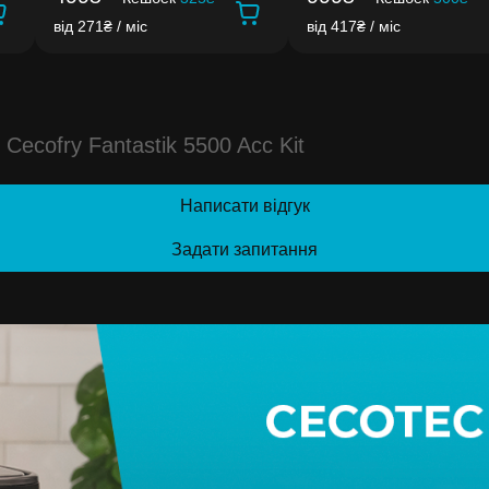
від 271₴ / міс
від 417₴ / міс
cofry Fantastik 5500 Acc Kit
Написати відгук
Задати запитання