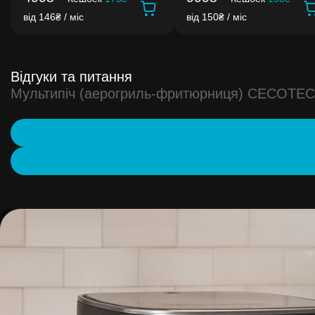
від 146₴ / міс
від 150₴ / міс
Відгуки та питання
Мультипіч (аерогриль-фритюрниця) CECOTEC Ce