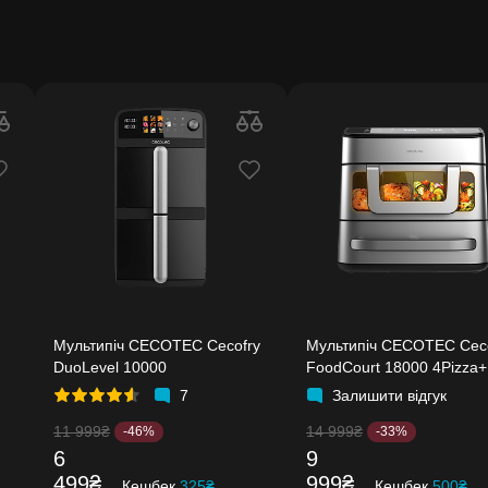
Мультипіч CECOTEC Cecofry
Мультипіч CECOTEC Cec
DuoLevel 10000
FoodCourt 18000 4Pizza+
7
Залишити відгук
11 999₴
14 999₴
-46%
-33%
6
9
499₴
999₴
Кешбек
325₴
Кешбек
500₴