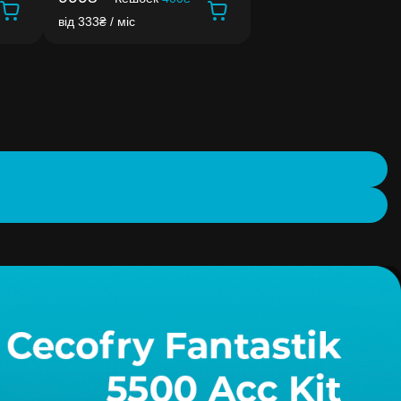
від 333₴ / міс