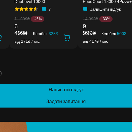
DuoLevel 10000
FoodCourt 18000 4Pizza+
7
Залишити відгук
11 999₴
14 999₴
-46%
-33%
6
9
499₴
999₴
Кешбек
325₴
Кешбек
500₴
від 271₴ / міс
від 417₴ / міс
0
Написати відгук
Задати запитання