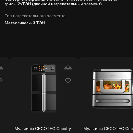
гриль, 2хТЭН (двойной нагревательный элемент)
Тип нагревательного элемента
Металлический ТЭН
Мультипіч CECOTEC Cecofry
Мультипіч CECOTEC Cec