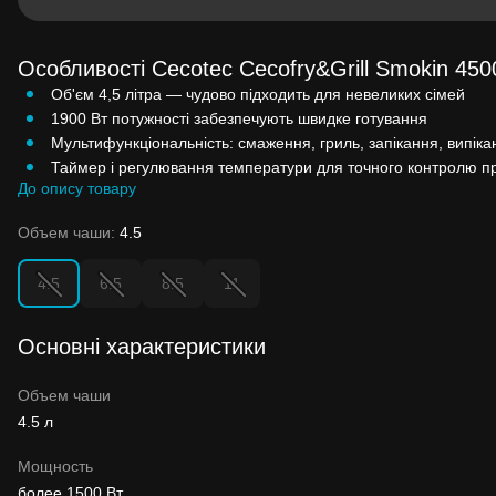
Особливості Cecotec Cecofry&Grill Smokin 450
Об'єм 4,5 літра — чудово підходить для невеликих сімей
1900 Вт потужності забезпечують швидке готування
Мультифункціональність: смаження, гриль, запікання, випіка
Таймер і регулювання температури для точного контролю п
До опису товару
Объем чаши:
4.5
4.5
6.5
8.5
11
Основні характеристики
Объем чаши
4.5 л
Мощность
более 1500 Вт