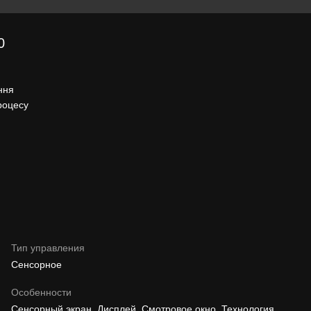
0
ння
роцесу
Тип управления
Сенсорное
Особенности
Сенсорный экран, Дисплей, Смотровое окно, Технология