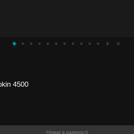
kin 4500
и до
іше
Немає в наявності