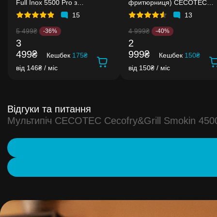
Full Inox 5500 Pro з
фритюрниця) CECOTEC
аксесуарами
Cecofry Fantastik 5500
15
13
5 499₴
4 999₴
-36%
-40%
3
2
499₴
999₴
Кешбек
175₴
Кешбек
150₴
від 146₴ / міс
від 150₴ / міс
Відгуки та питання
Мультипіч CECOTEC Cecofry&Grill Smokin 450