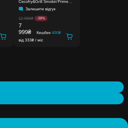
Cecofry&Grill Smokin'Prime
11000
Залишити відгук
12 999₴
-38%
7
999₴
Кешбек
400₴
від 333₴ / міс