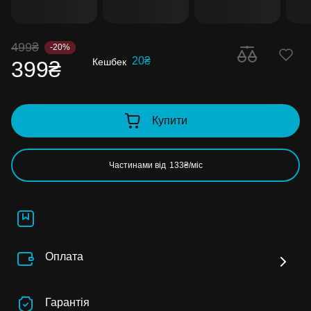
499₴
-20%
20₴
Кешбек
399₴
Купити
Частинами від
133₴/міс
Оплата
Гарантія