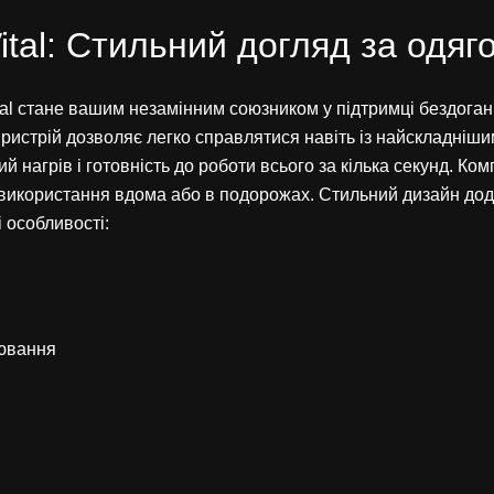
tal: Стильний догляд за одяг
al стане вашим незамінним союзником у підтримці бездога
 пристрій дозволяє легко справлятися навіть із найскладніш
нагрів і готовність до роботи всього за кілька секунд. Ком
икористання вдома або в подорожах. Стильний дизайн додає
 особливості:
рювання