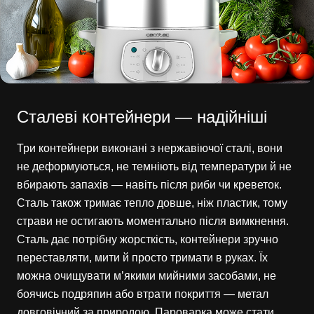
Сталеві контейнери — надійніші
Три контейнери виконані з нержавіючої сталі, вони
не деформуються, не темніють від температури й не
вбирають запахів — навіть після риби чи креветок.
Сталь також тримає тепло довше, ніж пластик, тому
страви не остигають моментально після вимкнення.
Сталь дає потрібну жорсткість, контейнери зручно
переставляти, мити й просто тримати в руках. Їх
можна очищувати м’якими мийними засобами, не
боячись подряпин або втрати покриття — метал
довговічний за природою. Пароварка може стати