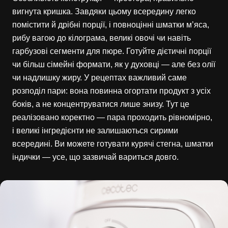
вигнута кришка. Завдяки цьому всередину легко
помістити й дрібні порції, і повноцінні шматки м’яса,
рибу вагою до кілограма, великі овочі чи навіть
гарбузові сегменти для пюре. Готуйте дієтичні порції
чи більш сімейні формати, як у духовці — але без олії
чи надлишку жиру. У рецептах важливий саме
розподіл пари: вона повинна огортати продукт з усіх
боків, а не концентруватися лише знизу. Тут це
реалізовано коректно — пара проходить рівномірно,
і великі інгредієнти не залишаються сирими
всередині. Ви можете готувати курячі стегна, шматки
індички — усе, що зазвичай вариться довго.