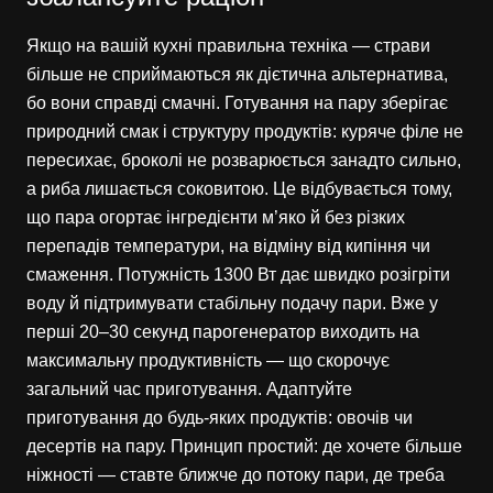
Якщо на вашій кухні правильна техніка — страви
більше не сприймаються як дієтична альтернатива,
бо вони справді смачні. Готування на пару зберігає
природний смак і структуру продуктів: куряче філе не
пересихає, броколі не розварюється занадто сильно,
а риба лишається соковитою. Це відбувається тому,
що пара огортає інгредієнти м’яко й без різких
перепадів температури, на відміну від кипіння чи
смаження. Потужність 1300 Вт дає швидко розігріти
воду й підтримувати стабільну подачу пари. Вже у
перші 20–30 секунд парогенератор виходить на
максимальну продуктивність — що скорочує
загальний час приготування. Адаптуйте
приготування до будь-яких продуктів: овочів чи
десертів на пару. Принцип простий: де хочете більше
ніжності — ставте ближче до потоку пари, де треба