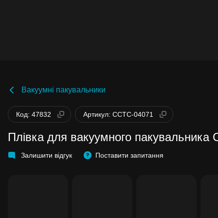
Вакуумні пакувальники
Код: 47832
Артикул: CCTC-04071
Плівка для вакуумного пакувальника 
Залишити відгук
Поставити запитання
Бонуси стають активними через 14 днів
після покупки.
Баланс можна перевірити у особистому
кабінеті в розділі «Мої бонуси».