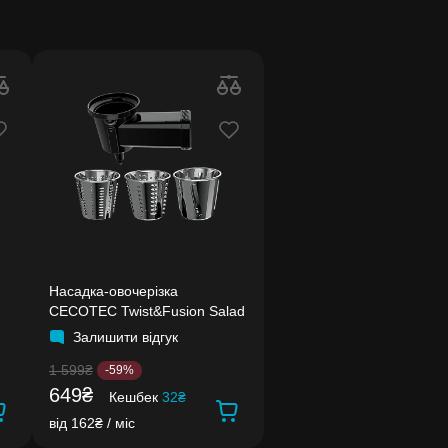
Насадка-овочерізка
CECOTEC Twist&Fusion Salad
Залишити відгук
1 599₴
-59%
649₴
Кешбек
32₴
від 162₴ / міс