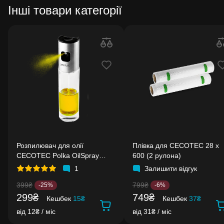
Інші товари категорії
Розпилювач для олії
Плівка для CECOTEC 28 x
CECOTEC Polka OilSpray
600 (2 рулона)
1000 CecoFry
1
Залишити відгук
399₴
799₴
-25%
-6%
299₴
749₴
Кешбек
15₴
Кешбек
37₴
від 12₴ / міс
від 31₴ / міс