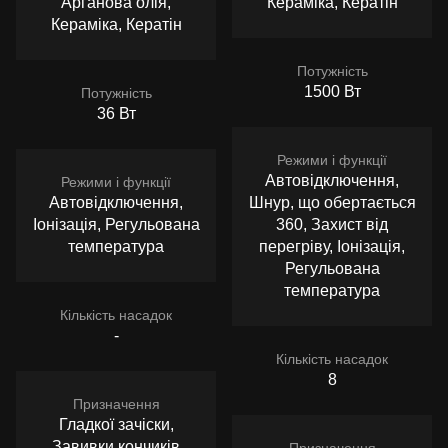
Арганова олія,
Кераміка, Кератін
Кераміка, Кератін
Потужність
1500 Вт
Потужність
36 Вт
Режими і функції
Автовідключення,
Режими і функції
Автовідключення,
Шнур, що обертається
Іонізація, Регульована
360, Захист від
температура
перегріву, Іонізація,
Регульована
температура
Кількість насадок
-
Кількість насадок
8
Призначення
Гладкої зачіски,
Завивки кончиків
Призначення