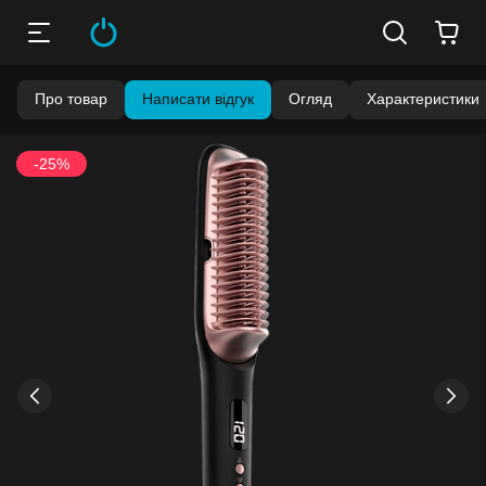
Про товар
Написати відгук
Огляд
Характеристики
-25%
›
‹