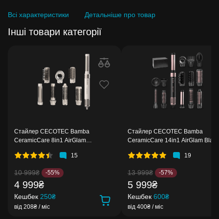
Всі характеристики
Детальніше про товар
Інші товари категорії
Стайлер CECOTEC Bamba
Стайлер CECOTEC Bamba
CeramicCare 8in1 AirGlam
CeramicCare 14in1 AirGlam Black
Champagne
15
19
10 999₴
13 999₴
-55%
-57%
4 999₴
5 999₴
Кешбек
250₴
Кешбек
600₴
від 208₴ / міс
від 400₴ / міс