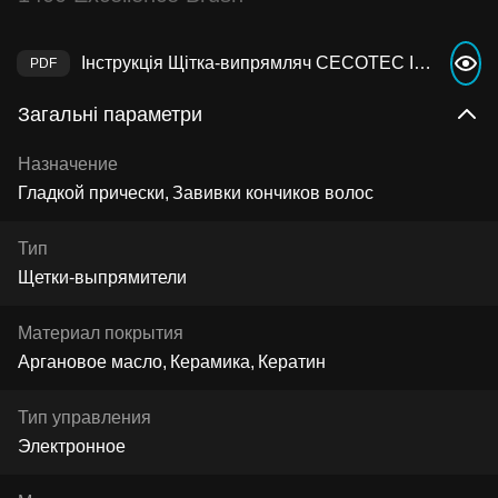
Інструкція Щітка-випрямляч CECOTEC InstantCare 1400 Excellence Brush
Загальні параметри
Назначение
Гладкой прически
Завивки кончиков волос
Тип
Щетки-выпрямители
Материал покрытия
Аргановое масло
Керамика
Кератин
Тип управления
Электронное