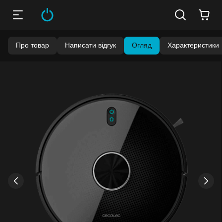
Про товар
Написати відгук
Огляд
Характеристики
Бонуси стають активними через 14 днів після покупки.
Баланс можна перевірити у особистому кабінеті в розділі
«Мої бонуси».
Накопиченими бонусами можна сплатити до 99% вартості
наступної покупки:
детальніше
›
‹