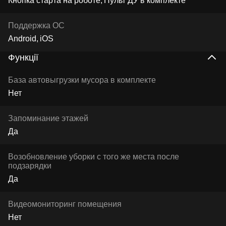
Кнопка старта на роботе
Пульт ДУ в комплекте
Поддержка ОС
Android
iOS
Функції
База автовыгрузки мусора в комплекте
Нет
Запоминание этажей
Да
Возобновление уборки с того же места после
подзарядки
Да
Видеомониторинг помещения
Нет