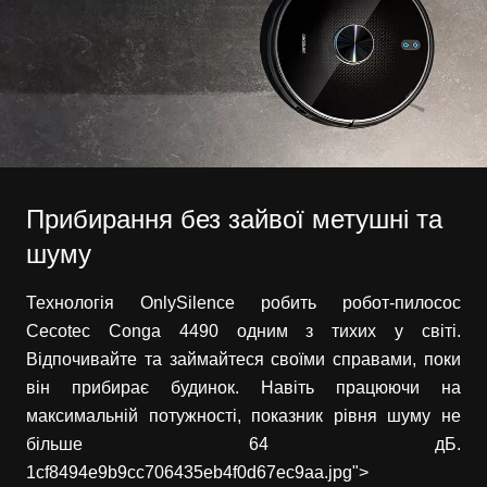
Прибирання без зайвої метушні та
шуму
Технологія OnlySilence робить робот-пилосос
Cecotec Conga 4490 одним з тихих у світі.
Відпочивайте та займайтеся своїми справами, поки
він прибирає будинок. Навіть працюючи на
максимальній потужності, показник рівня шуму не
більше 64 дБ.
1cf8494e9b9cc706435eb4f0d67ec9aa.jpg">