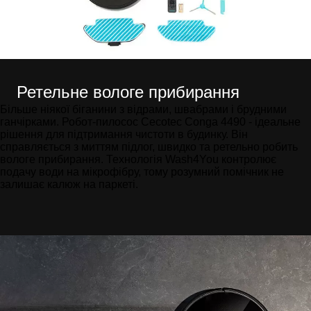
Ретельне вологе прибирання
Більше ніякої біганини з відрами, швабрами і брудними
ганчірками. Робот-пилосос Cecotec Conga 4490 - ідеальне
рішення для підтримання чистоти в будинку. Він
справляється з миттям підлог, швидко та ретельно робить
вологе прибирання. Технологія Wash4You контролює
подачу води на мікрофібру, тому розумний помічник не
залишає калюж на паркеті.