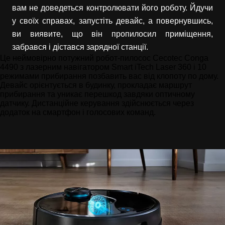
вам не доведеться контролювати його роботу. Йдучи
у своїх справах, запустіть девайс, а повернувшись,
ви виявите, що він пропилосил приміщення,
забрався і дістався зарядної станції.
Це неймовірно потужний робот-пилосос Cecotec Conga
4490 з лазерним навігатором Smart iTech Laser 360 і 10
режимами прибирання позбавить вас від клопоту по дому.
Девайс орієнтується в будинку, прокладає маршрут
прибирання та уникає перешкод завдяки оптичному
датчику. Дистанційне керування здійснюється через
додаток на смартфон і голосових команд.