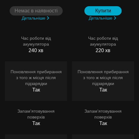
Немає в наявності
Купити
Детальніше
Детальніше
Час роботи від
Час роботи від
акумулятора
акумулятора
240 хв
220 хв
Поновлення прибирання
Поновлення прибирання
з того ж місця після
з того ж місця після
підзарядки
підзарядки
Так
Так
Запам'ятовування
Запам'ятовування
поверхів
поверхів
Так
Так