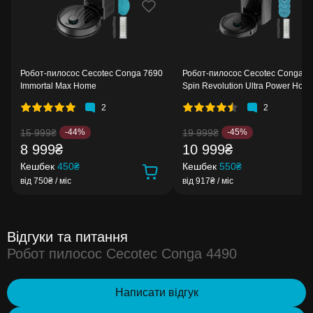
Робот-пилосос Cecotec Conga 7690
Робот-пилосос Cecotec Conga 9
Immortal Max Home
Spin Revolution Ultra Power Hom
2
2
15 999₴
19 999₴
-44%
-45%
8 999₴
10 999₴
Кешбек
450₴
Кешбек
550₴
від 750₴ / міс
від 917₴ / міс
Відгуки та питання
Робот пилосос Cecotec Conga 4490
Написати відгук