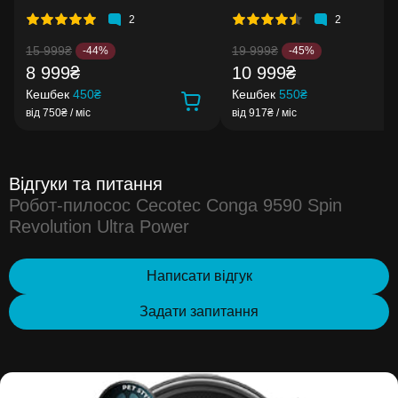
2
2
15 999₴
19 999₴
-44%
-45%
8 999₴
10 999₴
Кешбек
450₴
Кешбек
550₴
від 750₴ / міс
від 917₴ / міс
Відгуки та питання
Робот-пилосос Cecotec Conga 9590 Spin
Revolution Ultra Power
Написати відгук
Задати запитання