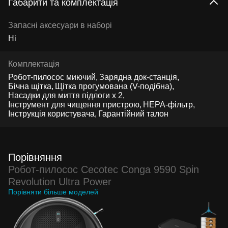
Габарити та комплектація
Запасні аксесуари в наборі
Ні
Комплектація
Робот-пилосос миючий
Зарядна док-станція
Бічна щітка
Щітка прогумована (V-подібна)
Насадки для миття підлоги х 2
Інструмент для чищення пристрою
HEPA-фільтр
Інструкція користувача
Гарантійний талон
Порівняння
Робот-пилосос Cecotec Conga 9590 Spin
Revolution Ultra Power
Порівняти більше моделей