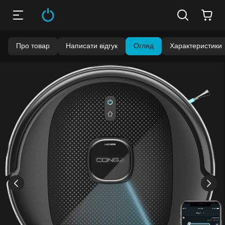
Про товар
Написати відгук
Огляд
Характеристики
›
‹