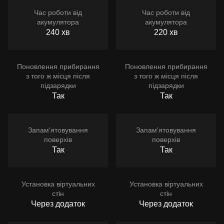
Час роботи від
Час роботи від
акумулятора
акумулятора
240 хв
220 хв
Поновлення прибирання
Поновлення прибирання
з того ж місця після
з того ж місця після
підзарядки
підзарядки
Так
Так
Запам'ятовування
Запам'ятовування
поверхів
поверхів
Так
Так
Установка віртуальних
Установка віртуальних
стін
стін
Через додаток
Через додаток