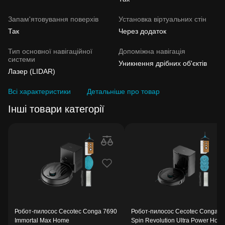
Запам'ятовування поверхів
Установка віртуальних стін
Так
Через додаток
Тип основної навігаційної
Допоміжна навігація
системи
Уникнення дрібних об'єктів
Лазер (LIDAR)
Всі характеристики
Детальніше про товар
Інші товари категорії
Робот-пилосос Cecotec Conga 7690
Робот-пилосос Cecotec Conga 9
Immortal Max Home
Spin Revolution Ultra Power Hom