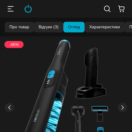
Про товар
Відгуки (3)
Огляд
Характеристики
П
-45%
›
‹