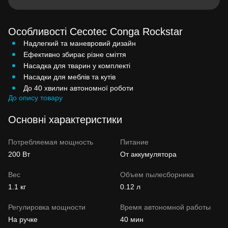
Особливості Cecotec Conga Rockstar
Надлегкий та маневровий дизайн
Ефективно збирає різне сміття
Насадка для тварин у комплекті
Насадки для меблів та кутів
До 40 хвилин автономної роботи
До опису товару
Основні характеристики
Потребляемая мощность
Питание
200 Вт
От аккумулятора
Вес
Объем пылесборника
1.1 кг
0.12 л
Регулировка мощности
Время автономной работы
На ручке
40 мин