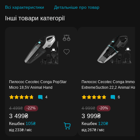
Всі характеристики
Детальніше про товар
Інші товари категорії
Пилосос Cecotec Conga PopStar
Пилосос Cecotec Conga Immortal
Micro 18,5V Animal Hand
ExtremeSuction 22,2 Animal Hand
4
6
4 499₴
4 999₴
-22%
-20%
3 499₴
3 999₴
Кешбек
105₴
Кешбек
120₴
від 233₴ / міс
від 267₴ / міс