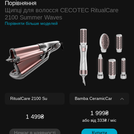
Порівняння
Щипці для волосся CECOTEC RitualCare
2100 Summer Waves
Порівняти більше моделей
1 999₴
1 499₴
або
від 333₴ / міс
Немає в наявності
Купити