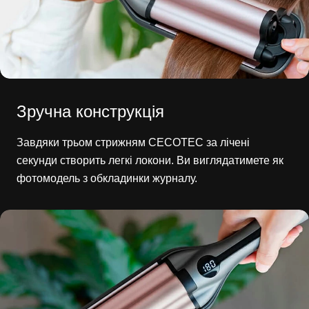
Зручна конструкція
Завдяки трьом стрижням CECOTEC за лічені
секунди створить легкі локони. Ви виглядатимете як
фотомодель з обкладинки журналу.