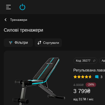
Тренажери
Силові тренажери
Фільтри
Сортувати
Код: 39277
Ар
Регульована лава
3
4 999₴
-24%
3 799₴
від 317₴ / міс