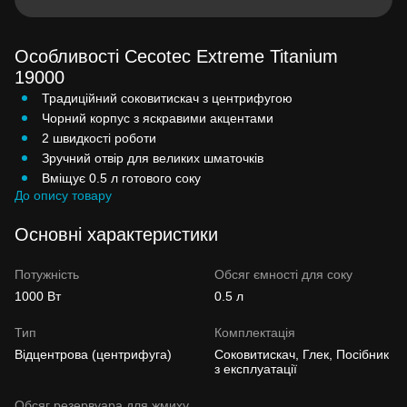
Особливості Cecotec Extreme Titanium
19000
Традиційний соковитискач з центрифугою
Чорний корпус з яскравими акцентами
2 швидкості роботи
Зручний отвір для великих шматочків
Вміщує 0.5 л готового соку
До опису товару
Основні характеристики
Потужність
Обсяг ємності для соку
1000 Вт
0.5 л
Тип
Комплектація
Відцентрова (центрифуга)
Соковитискач, Глек, Посібник
з експлуатації
Обсяг резервуара для жмиху