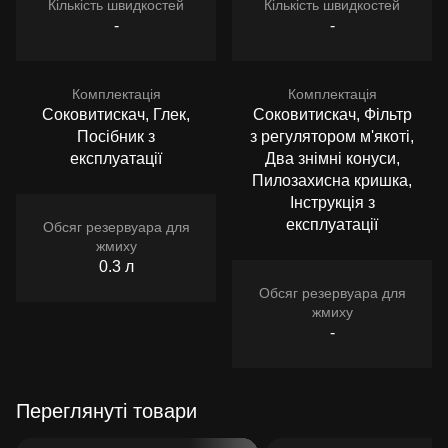
Кількість швидкостей
Кількість швидкостей
-
-
Комплектація
Комплектація
Соковитискач, Глек,
Соковитискач, Фільтр
Посібник з
з регулятором м'якоті,
експлуатації
Два знімні конуси,
Пилозахисна кришка,
Інструкція з
експлуатації
Обсяг резервуара для
жмиху
0.3 л
Обсяг резервуара для
жмиху
-
Переглянуті товари