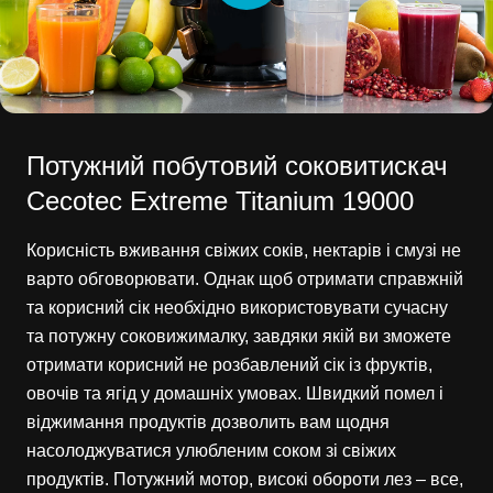
Потужний побутовий соковитискач
Cecotec Extreme Titanium 19000
Корисність вживання свіжих соків, нектарів і смузі не
варто обговорювати. Однак щоб отримати справжній
та корисний сік необхідно використовувати сучасну
та потужну соковижималку, завдяки якій ви зможете
отримати корисний не розбавлений сік із фруктів,
овочів та ягід у домашніх умовах. Швидкий помел і
віджимання продуктів дозволить вам щодня
насолоджуватися улюбленим соком зі свіжих
продуктів. Потужний мотор, високі обороти лез – все,