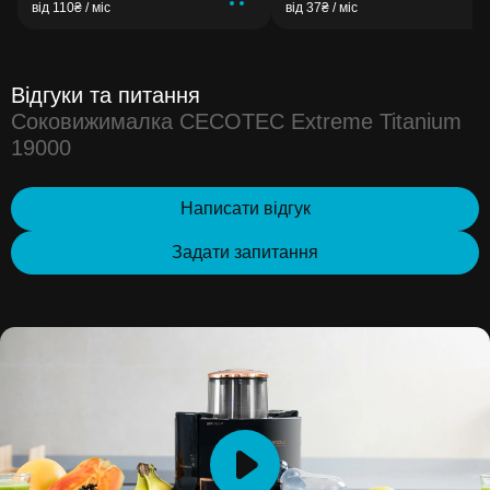
від 110₴ / міс
від 37₴ / міс
Відгуки та питання
Соковижималка CECOTEC Extreme Titanium
19000
Написати відгук
Задати запитання