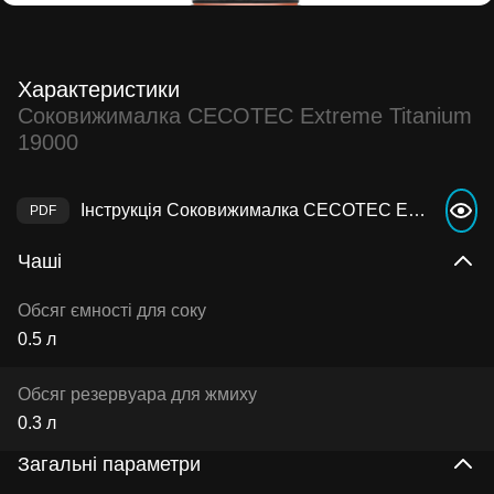
Характеристики
Соковижималка CECOTEC Extreme Titanium
19000
Інструкція Соковижималка CECOTEC Extreme Titanium 19000
Чаші
Обсяг ємності для соку
0.5 л
Обсяг резервуара для жмиху
0.3 л
Загальні параметри