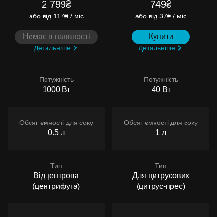
2 799₴
749₴
або
від 117₴ / міс
або
від 37₴ / міс
Немає в наявності
Купити
Детальніше
Детальніше
Потужність
Потужність
1000 Вт
40 Вт
Обсяг ємності для соку
Обсяг ємності для соку
0.5 л
1 л
Тип
Тип
Відцентрова
Для цитрусових
(центрифуга)
(цитрус-прес)