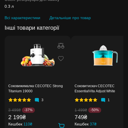
0.3 л
Всі характеристики
Детальніше про товар
Інші товари категорії
Соковижималка CECOTEC Strong
Соковитискач CECOTEC
Titanium 19000
EssentialVita Adjust White
3
1
3 499₴
1 499₴
-37%
-50%
2 199₴
749₴
Кешбек
110₴
Кешбек
37₴