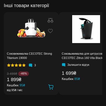
Інші товари категорії
Соковижималка CECOTEC Strong
Соковыжималка для цитрусовых
Titanium 19000
CECOTEC Zitrus 160 Vita Black
Залишити відгук
3
1 699₴
3 499₴
-46%
1 899₴
Кешбек
85₴
Кешбек
95₴
від 95₴ / міс