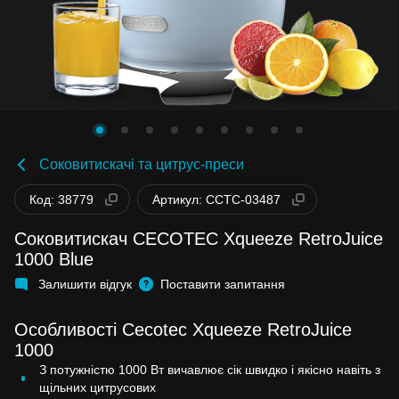
Соковитискачі та цитрус-преси
Код: 38779
Артикул: CCTC-03487
Соковитискач CECOTEC Xqueeze RetroJuice
1000 Blue
Залишити відгук
Поставити запитання
Особливості Cecotec Xqueeze RetroJuice
1000
З потужністю 1000 Вт вичавлює сік швидко і якісно навіть з
щільних цитрусових