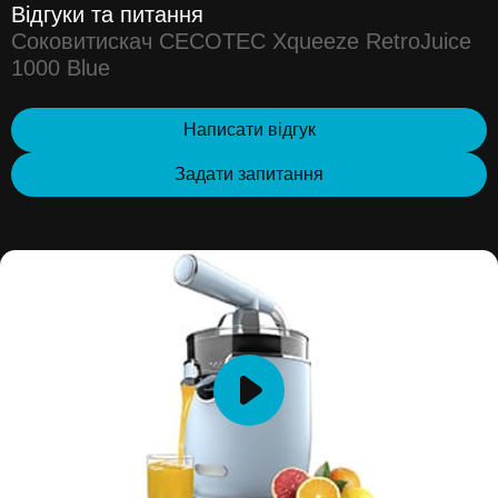
Відгуки та питання
Соковитискач CECOTEC Xqueeze RetroJuice
1000 Blue
Написати відгук
Задати запитання