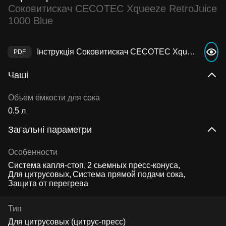
Соковитискач CECOTEC Xqueeze RetroJuice
1000 Blue
Інструкція Соковитискач CECOTEC Xqueeze RetroJuice 1000 Blue
Чаші
Объем ёмкости для сока
0.5 л
Загальні параметри
Особенности
Система капля-стоп
2 сьемных пресс-конуса
Для цитрусовых
Система прямой подачи сока
Защита от перегрева
Тип
Для цитрусовых (цитрус-пресс)