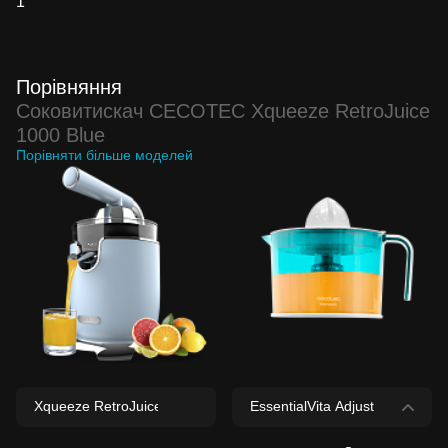
1
Порівняння
Соковитискач CECOTEC Xqueeze RetroJuice
1000 Blue
Порівняти більше моделей