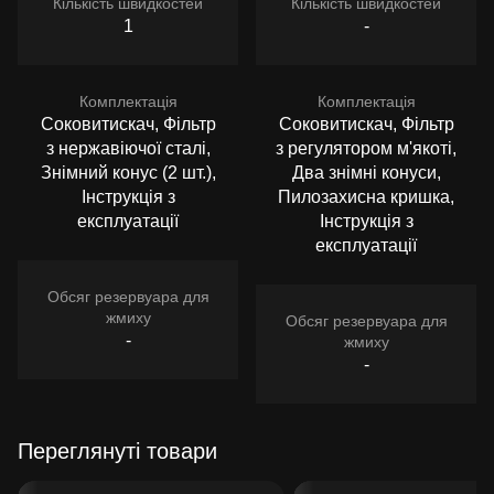
Кількість швидкостей
Кількість швидкостей
1
-
Комплектація
Комплектація
Соковитискач, Фільтр
Соковитискач, Фільтр
з нержавіючої сталі,
з регулятором м'якоті,
Знімний конус (2 шт.),
Два знімні конуси,
Інструкція з
Пилозахисна кришка,
експлуатації
Інструкція з
експлуатації
Обсяг резервуара для
жмиху
Обсяг резервуара для
-
жмиху
-
Переглянуті товари