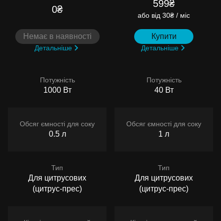
599₴
0₴
або
від 30₴ / міс
Немає в наявності
Купити
Детальніше
Детальніше
Потужність
Потужність
1000 Вт
40 Вт
Обсяг ємності для соку
Обсяг ємності для соку
0.5 л
1 л
Тип
Тип
Для цитрусових
Для цитрусових
(цитрус-прес)
(цитрус-прес)