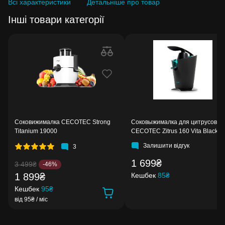
Всі характеристики
Детальніше про товар
Інші товари категорії
Соковижималка CECOTEC Strong
Соковыжималка для цитрусовых
Titanium 19000
CECOTEC Zitrus 160 Vita Black
Залишити відгук
3
1 699₴
3 499₴
-46%
1 899₴
Кешбек
85₴
Кешбек
95₴
від 95₴ / міс