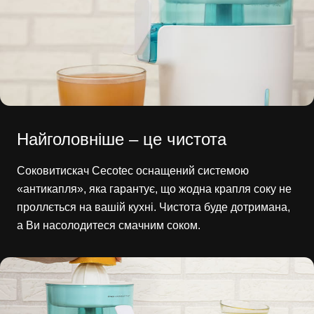
Найголовніше – це чистота
Соковитискач Cecotec оснащений системою
«антикапля», яка гарантує, що жодна крапля соку не
проллється на вашій кухні. Чистота буде дотримана,
а Ви насолодитеся смачним соком.