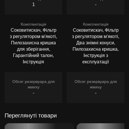
1
-
Комплектація
Комплектація
Соковитискач, Фільтр
Соковитискач, Фільтр
з регулятором м'якоті,
з регулятором м'якоті,
Пилозахисна кришка
Два знімні конуси,
для зберігання,
Пилозахисна кришка,
Гарантійний талон,
Інструкція з
Інструкція
експлуатації
Обсяг резервуара для
Обсяг резервуара для
жмиху
жмиху
-
-
Переглянуті товари