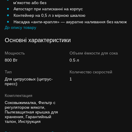
м'якоттю або без
Автостарт при натисканні на корпус
Контейнер на 0,5 л з мірною шкалою
Насадка «анти-крапля» — акуратне наливання без калюж
До опису товару
Основні характеристики
Мощность
Объем ёмкости для сока
800 Вт
0.5 л
Тип
Количество скоростей
Для цитрусовых (цитрус-
1
пресс)
Комплектация
Соковыжималка, Фильтр с
регулятором мякоти,
Пылезащитная крышка для
хранения, Гарантийный
талон, Инструкция