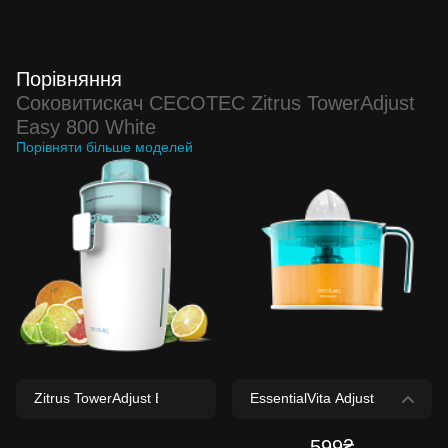
Порівняння
Соковитискач CECOTEC Zitrus TowerAdjust
Easy 800 White
Порівняти більше моделей
599₴