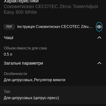
Характеристики
Соковитискач CECOTEC Zitrus TowerAdjust
Easy 800 White
Інструкція Соковитискач CECOTEC Zitrus TowerAdjust Easy 800 White
Чаші
Объем ёмкости для сока
0.5 л
Загальні параметри
Особенности
Для цитрусовых
Регулятор мякоти
Тип
Для цитрусовых (цитрус-пресс)