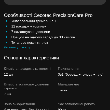
Особливості Cecotec PrecisionCare Pro
Універсальний тример 3 в 1
12 насадок у комплекті
7 налаштувань довжини
Працює на одному заряді до 90 хвилин
Титанове покриття лез
До опису товару
Основні характеристики
Кількість насадок в комплекті
Призначення
12 шт
3в1 (борода + голова + тіло)
Кількість установок довжини
Матеріал лез
стрижки
Титан
7 шт
Зона використання
Час автономної роботи
Для носа і вух, Для бороди і
90 хв