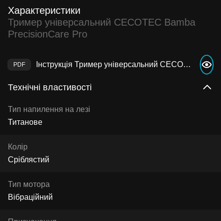
Характеристики
Тример універсальний CECOTEC Bamba
PrecisionCare Pro
Інструкція Тример універсальний CECOTEC Bamba PrecisionCare Pro
Технічні властивості
Тип напилення на лезі
Титанове
Колір
Сріблястий
Тип мотора
Вібраційний