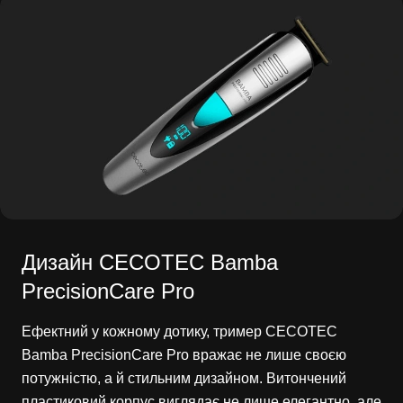
Дизайн CECOTEC Bamba
PrecisionCare Pro
Ефектний у кожному дотику, тример CECOTEC
Bamba PrecisionCare Pro вражає не лише своєю
потужністю, а й стильним дизайном. Витончений
пластиковий корпус виглядає не лише елегантно, але