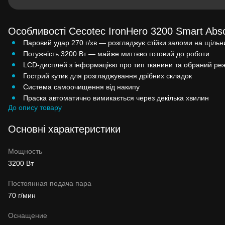
Особливості Cecotec IronHero 3200 Smart Abso
Паровий удар 270 г/хв — розгладжує стійки заломи на щільн
Потужність 3200 Вт — майже миттєво готовий до роботи
LCD-дисплей з інформацією про тип тканини та обраний ре
Гострий кутик для розгладжування дрібних складок
Система самоочищення від накипу
Праска автоматично вимикається через декілька хвилин
До опису товару
Основні характеристики
Мощность
3200 Вт
Постоянная подача пара
70 г/мин
Оснащение