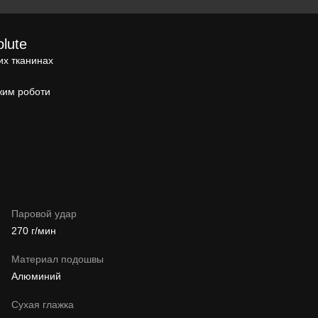
lute
их тканинах
жим роботи
Паровой удар
270 г/мин
Материал подошвы
Алюминий
Сухая глажка