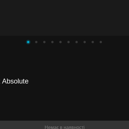
 Absolute
и до
іше
Немає в наявності