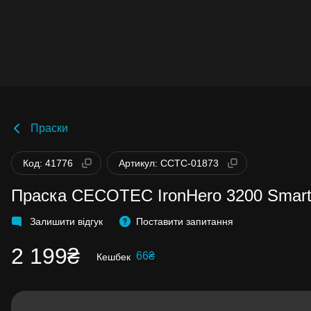
Праски
Бонуси стають активними через 14 днів
Код: 41776
Артикул: CCTC-01873
після покупки.
Баланс можна перевірити у особистому
кабінеті в розділі «Мої бонуси».
Праска CECOTEC IronHero 3200 Smart
Накопиченими бонусами можна сплатит
99% вартості наступної покупки:
детальн
Залишити відгук
Поставити запитання
2 199₴
66₴
Кешбек