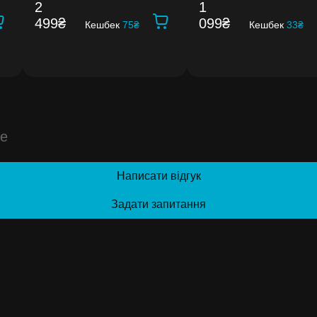
2
1
499₴
099₴
Кешбек
75₴
Кешбек
33₴
te
Написати відгук
Задати запитання