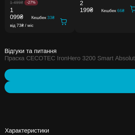
2
1 499₴
-27%
1
199₴
Кешбек
66₴
099₴
Кешбек
33₴
від 73₴ / міс
Відгуки та питання
Праска CECOTEC IronHero 3200 Smart Absolu
Характеристики