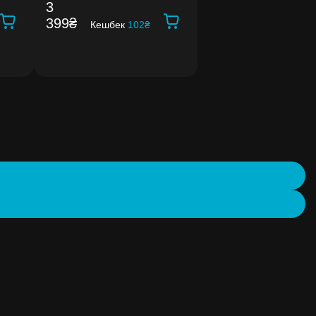
3
399₴
Кешбек
102₴