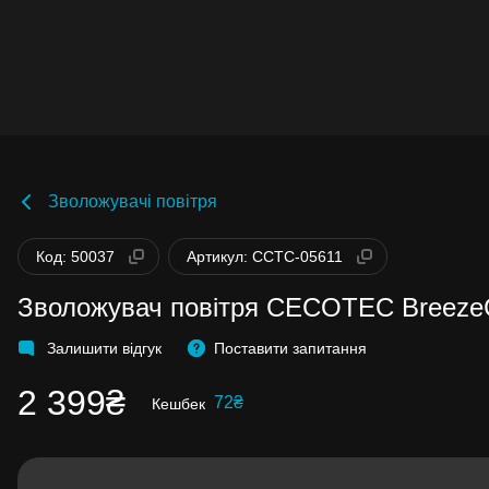
Зволожувачі повітря
Бонуси стають активними через 14 днів
Код: 50037
Артикул: CCTC-05611
після покупки.
Баланс можна перевірити у особистому
кабінеті в розділі «Мої бонуси».
Зволожувач повітря CECOTEC Breeze
Накопиченими бонусами можна сплатит
99% вартості наступної покупки:
детальн
Залишити відгук
Поставити запитання
2 399₴
72₴
Кешбек