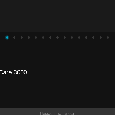
Care 3000
и до
іше
Немає в наявності