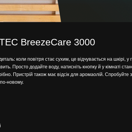
TEC BreezeCare 3000
деталь: коли повітря стає сухим, це відчувається на шкірі, у
ь. Просто додайте воду, натисніть кнопку й у кімнаті стан
трібно. Пристрій також має відсік для аромаолій. Спробуйте
 по-новому.
і